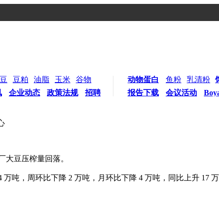
豆
豆粕
油脂
玉米
谷物
动物蛋白
鱼粉
乳清粉
讯
企业动态
政策法规
招聘
报告下载
会议活动
Boy
心
油厂大豆压榨量回落。
204 万吨，周环比下降 2 万吨，月环比下降 4 万吨，同比上升 