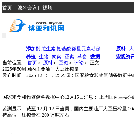
首页
|
波米会议 |
视频
登录
|
注册
添加剂
维生素
氨基酸
微量元素
动保
原料
大
养殖
生猪
肉禽
蛋禽
草食
数据
宏观资
当前位置：
首页
＞
原料
＞
豆粕
＞
评论
＞ 正文
2025年50周国内主要油厂大豆压榨量
发布时间：2025-12-15 13:25
来源：国家粮食和物资储备数据中
国家粮食和物资储备数据中心12月15日消息： 上周国内主要
监测显示，截至 12 月 12 日当周，国内主要油厂大豆压榨量 
持高位，压榨量在 200 万吨左右。