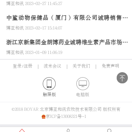
博亚和讯
2023-02-27 11:45:27
中鲨动物保健品（厦门）有限公司诚聘销售总
监、外贸员
博亚和讯
2023-02-17 15:14:07
浙江京新集团金朗博药业诚聘维生素产品市场技
术总监、外贸部经理
博亚和讯
2023-01-09 11:06:19
登录
/
注册
波米会议
关于我们
免责声明
触屏版
电脑版
©2018 BOYAR 北京博亚和讯农牧技术有限公司 版权所有
京ICP备13008321号-1