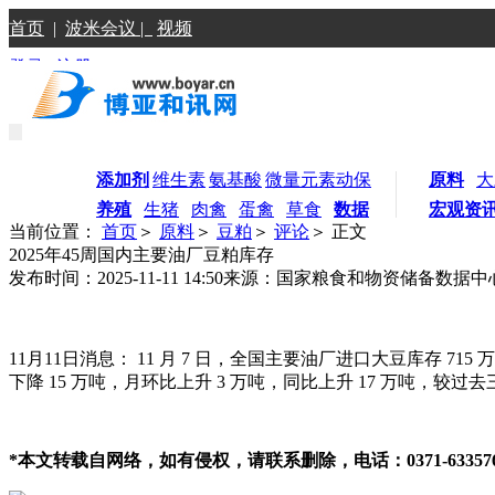
首页
|
波米会议 |
视频
登录
|
注册
添加剂
维生素
氨基酸
微量元素
动保
原料
大
养殖
生猪
肉禽
蛋禽
草食
数据
宏观资
当前位置：
首页
＞
原料
＞
豆粕
＞
评论
＞ 正文
2025年45周国内主要油厂豆粕库存
发布时间：2025-11-11 14:50
来源：国家粮食和物资储备数据中
11月11日消息： 11 月 7 日，全国主要油厂进口大豆库存 715
下降 15 万吨，月环比上升 3 万吨，同比上升 17 万吨，较过去
*本文转载自网络，如有侵权，请联系删除，电话：0371-633576