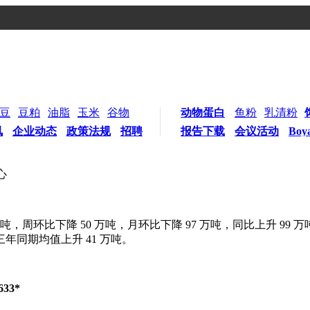
豆
豆粕
油脂
玉米
谷物
动物蛋白
鱼粉
乳清粉
讯
企业动态
政策法规
招聘
报告下载
会议活动
Boy
心
 万吨，周环比下降 50 万吨，月环比下降 97 万吨，同比上升 99
三年同期均值上升 41 万吨。
33*