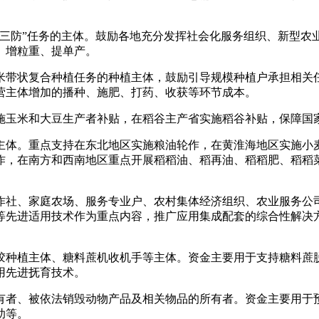
喷三防”任务的主体。鼓励各地充分发挥社会化服务组织、新型农
、增粒重、提单产。
米带状复合种植任务的种植主体，鼓励引导规模种植户承担相关
营主体增加的播种、施肥、打药、收获等环节成本。
施玉米和大豆生产者补贴，在稻谷主产省实施稻谷补贴，保障国
主体。重点支持在东北地区实施粮油轮作，在黄淮海地区实施小
作，在南方和西南地区重点开展稻稻油、稻再油、稻稻肥、稻稻
作社、家庭农场、服务专业户、农村集体经济组织、农业服务公
等先进适用技术作为重点内容，推广应用集成配套的综合性解决
胶种植主体、糖料蔗机收机手等主体。资金主要用于支持糖料蔗
用先进抚育技术。
有者、被依法销毁动物产品及相关物品的所有者。资金主要用于
助等。