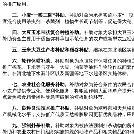
的推广应用。
三、小麦“一喷三防”补助。
补助对象为承担实施小麦“一
宜混合使用杀虫剂、杀菌剂、植物生长调节剂等，促进保大穗
四、大豆玉米带状复合种植补助。
补助对象为承担大豆玉
补助资金主要用于适当弥补承担示范任务的农户或新型农业经
五、玉米大豆生产者补贴和稻谷补贴。
继续在东北地区实
六、轮作休耕补助。
补助对象为承担轮作休耕任务的种植
推广棉花、玉米等与花生、大豆、油菜等油料作物轮作或间套
生。在河北地下水漏斗区以及新疆等地下水超采区实施休耕。
七、农业社会化服务补助。
补助对象为符合条件的农民合
小农户提供专业化、便利化服务，将粮油作物大面积单产提升
点聚焦粮食精量播种等急需破解的短板制约环节。
八、良种良法技术推广补贴。
补贴对象为糖料蔗和天然橡
产机械化水平；支持低产低质天然橡胶胶园更新优良品种，应
九、强制扑杀补助。
补助对象为被依法强制扑杀动物的所
补助和农业农村部门组织实施销毁的动物产品和相关物品的补