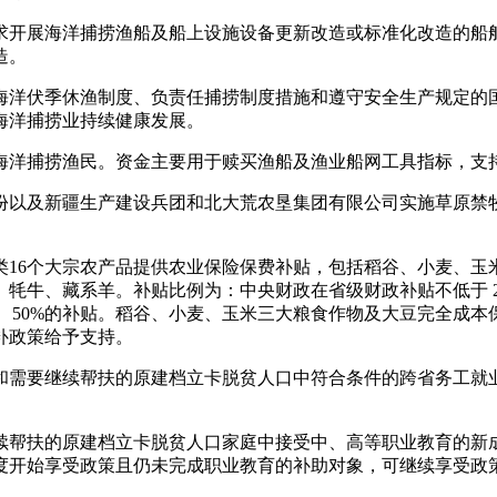
求开展海洋捕捞渔船及船上设施设备更新改造或标准化改造的船
造。
海洋伏季休渔制度、负责任捕捞制度措施和遵守安全生产规定的
海洋捕捞业持续健康发展。
海洋捕捞渔民。资金主要用于赎买渔船及渔业船网工具指标，支
省份以及新疆生产建设兵团和北大荒农垦集团有限公司实施草原禁
类16个大宗农产品提供农业保险保费补贴，包括稻谷、小麦、玉
牦牛、藏系羊。补贴比例为：中央财政在省级财政补贴不低于 2
 40%、50%的补贴。稻谷、小麦、玉米三大粮食作物及大豆完全
补政策给予支持。
和需要继续帮扶的原建档立卡脱贫人口中符合条件的跨省务工就
续帮扶的原建档立卡脱贫人口家庭中接受中、高等职业教育的新
度开始享受政策且仍未完成职业教育的补助对象，可继续享受政