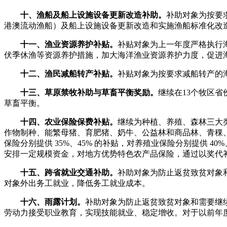
十、渔船及船上设施设备更新改造补助。
补助对象为按要
港澳流动渔船）及船上设施设备更新改造和实施渔船标准化改
十一、渔业资源养护补贴。
补贴对象为上一年度严格执行
伏季休渔等资源养护措施，加大海洋渔业资源养护力度，促进
十二、渔民减船转产补贴。
补贴对象为按要求减船转产的
十三、草原禁牧补助与草畜平衡奖励。
继续在13个牧区
草畜平衡。
十四、农业保险保费补贴。
继续为种植、养殖、森林三大
作物制种、能繁母猪、育肥猪、奶牛、公益林和商品林、青稞、
保险分别提供 35%、45% 的补贴，对养殖业保险分别提供
安排一定规模资金，对地方优势特色农产品保险，通过以奖代
十五、跨省就业交通补助。
补助对象为防止返贫致贫对象
对象外出务工就业，降低务工就业成本。
十六、雨露计划。
补助对象为防止返贫致贫对象和需要继
劳动力接受职业教育，实现技能就业、稳定增收。对于以前年