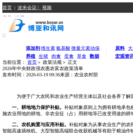
首页
|
波米会议 |
视频
登录
|
注册
添加剂
维生素
氨基酸
微量元素
动保
原料
大
养殖
生猪
肉禽
蛋禽
草食
数据
宏观资
当前位置：
首页
＞ 政策法规＞ 正文
2026年中央财政强农惠农富农政策清单
发布时间：2026-03-19 09:36
来源：农业农村部
为便于广大农民和农业生产经营主体以及社会各界了解国
一、耕地地力保护补贴。
补贴对象原则上为拥有耕地承包
施农业用地的耕地、非农业征（占）用耕地等已改变用途的耕
二、农机购置与应用补贴。
补贴对象为从事农业生产的农
智能高速插秧机、大型智能高端联合收获机械等有助于粮油作