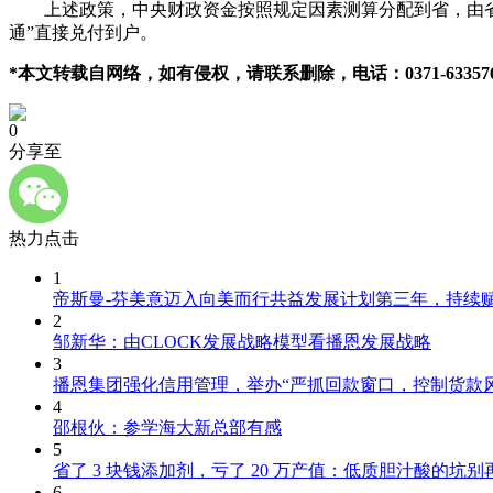
上述政策，中央财政资金按照规定因素测算分配到省，由省级
通”直接兑付到户。
*本文转载自网络，如有侵权，请联系删除，电话：0371-633576
0
分享至
热力点击
1
帝斯曼-芬美意迈入向美而行共益发展计划第三年，持续
2
邹新华：由CLOCK发展战略模型看播恩发展战略
3
播恩集团强化信用管理，举办“严抓回款窗口，控制货款
4
邵根伙：参学海大新总部有感
5
省了 3 块钱添加剂，亏了 20 万产值：低质胆汁酸的坑别
6