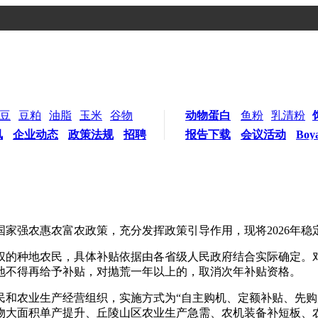
豆
豆粕
油脂
玉米
谷物
动物蛋白
鱼粉
乳清粉
讯
企业动态
政策法规
招聘
报告下载
会议活动
Boy
家强农惠农富农政策，充分发挥政策引导作用，现将2026年稳
权的种地农民，具体补贴依据由各省级人民政府结合实际确定。
地不得再给予补贴，对抛荒一年以上的，取消次年补贴资格。
民和农业生产经营组织，实施方式为“自主购机、定额补贴、先购
物大面积单产提升、丘陵山区农业生产急需、农机装备补短板、