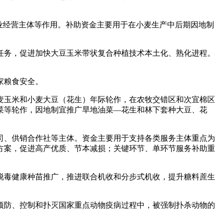
业经营主体等作用。补助资金主要用于在小麦生产中后期因地制
任务，促进加快大豆玉米带状复合种植技术本土化、熟化进程。
家粮食安全。
麦玉米和小麦大豆（花生）年际轮作，在农牧交错区和次宜棉区
菜等轮作，因地制宜推广旱地油菜—花生和林下套种大豆、花
司、供销合作社等主体。资金主要用于支持各类服务主体重点为
方案，促进高产优质、节本减损；关键环节、单环节服务补助重
脱毒健康种苗推广，推进联合机收和分步式机收，提升糖料蔗生
预防、控制和扑灭国家重点动物疫病过程中，被强制扑杀动物的