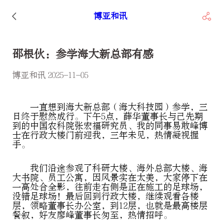
博亚和讯
邵根伙：参学海大新总部有感
博亚和讯 2025-11-05
一直想到海大新总部（海大科技园）参学，三
日终于慰然成行。下午5点，薛华董事长与己先期
到的中国农科院张宏福研究员、我的同事易敢峰博
士在行政大楼门前迎我，三年未见，热情凝视握
手。
我们沿途参观了科研大楼、海外总部大楼、海
大书院、员工公寓，因风景实在太美，大家停下在
一高处合全影，往前走右侧是正在施工的足球场，
没错足球场！最后回到行政大楼，继续观看各楼
层，领略董事长办公室，到12层，也就是最高楼层
餐叙，好友廖峰董事长匆至，热情招呼。