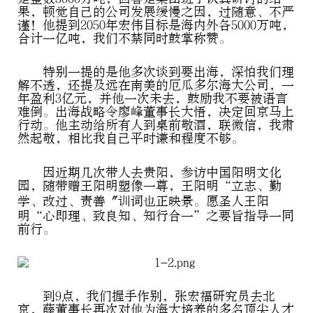
果，顿觉自己的公司发展缓慢之因，过随意、不严
谨！他提到2050年宏伟目标是海内外各5000万吨，
合计一亿吨，我们不禁同时鼓掌称赞。
特别一提的是他多次谈到要出海，深怕我们理
解不透，还提及远在南美的厄瓜多尔海大公司，一
年盈利3亿元，并他一次未去，鼓励我不要被语言
难倒。出海战略令廖峰董事长大悟，决定回京马上
行动。他主动给所有人到桌前敬酒，联微信，我肃
然起敬，相比我自己平时谦和程度不够。
因近期几次带人去贵阳，参访中国阳明文化
园，随带赠王阳明塑像一尊，王阳明“立志、勤
学、改过、责善〞训词也正映景。愿圣人王阳
明“心即理、致良知、知行合一”之要旨指导一同
前行。
到9点，我们握手作别，张宏福研究员去北
京，薛董事长再次对他为海大培养的多名顶尖人才