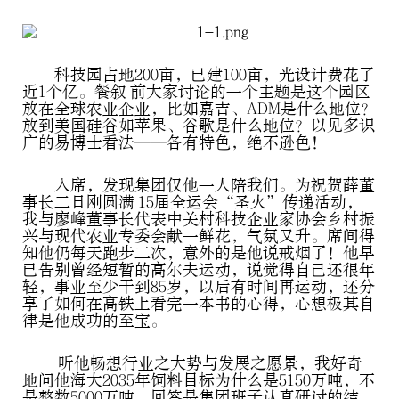
科技园占地200亩，已建100亩，光设计费花了
近1个亿。餐叙 前大家讨论的一个主题是这个园区
放在全球农业企业，比如嘉吉、ADM是什么地位？
放到美国硅谷如苹果、谷歌是什么地位？以见多识
广的易博士看法——各有特色，绝不逊色！
入席，发现集团仅他一人陪我们。为祝贺薛董
事长二日刚圆满 15届全运会“圣火”传递活动，
我与廖峰董事长代表中关村科技企业家协会乡村振
兴与现代农业专委会献一鲜花，气氛又升。席间得
知他仍每天跑步二次，意外的是他说戒烟了！他早
已告别曾经短暂的高尔夫运动，说觉得自己还很年
轻，事业至少干到85岁，以后有时间再运动，还分
享了如何在高铁上看完一本书的心得，心想极其自
律是他成功的至宝。
听他畅想行业之大势与发展之愿景，我好奇
地问他海大2035年饲料目标为什么是5150万吨，不
是整数5000万吨，回答是集团班子认真研讨的结