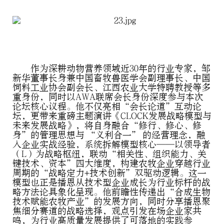
作为深耕动物营养领域近30年的行业专家，邹
新华董事长身兼中国畜牧兽医学会副理事长、中国
饲料工业协会副会长、江西农业大学特聘教授等多
重身份，同时以AWA联席会长身份深度参与本次
论坛核心议程。他不仅亮相“会长论道”互动论
坛，更带来重磅主题演讲《CLOCK发展战略模型与
未来发展战略》，将自身融合“修行、修心、修
身”的管理思想与 “义利合一” 的经营理念，融
入企业实战经验，系统拆解模型核心——以领导者
（L）为战略枢纽，联动“相关性、组织能力、关
键技术、资本”四大维度，构建农牧企业穿越行业
周期的“战略定力+技术创新”双驱动逻辑。这一
模型也正是播恩从技术型企业成长为行业标杆的战
略方法论具象化呈现。他前瞻性传递出“合成生物
技术赋能农牧产业”的发展方向，同时分享播恩聚
焦细分赛道的战略选择，观点引发在场企业家共
鸣，为行业高质量发展提供了可落地的实践参