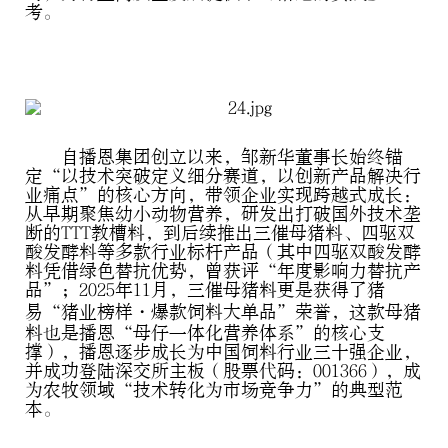
考。
自播恩集团创立以来，邹新华董事长始终锚
定“以技术突破定义细分赛道，以创新产品解决行
业痛点”的核心方向，带领企业实现跨越式成长：
从早期聚焦幼小动物营养，研发出打破国外技术垄
断的TTT教槽料，到后续推出三催母猪料、四驱双
酸发酵料等多款行业标杆产品（其中四驱双酸发酵
料凭借绿色替抗优势，曾获评“年度影响力替抗产
品”；2025年11月，三催母猪料更是获得了猪
易“猪业榜样・爆款饲料大单品”荣誉，这款母猪
料也是播恩“母仔一体化营养体系”的核心支
撑），播恩逐步成长为中国饲料行业三十强企业，
并成功登陆深交所主板（股票代码：001366），成
为农牧领域“技术转化为市场竞争力”的典型范
本。