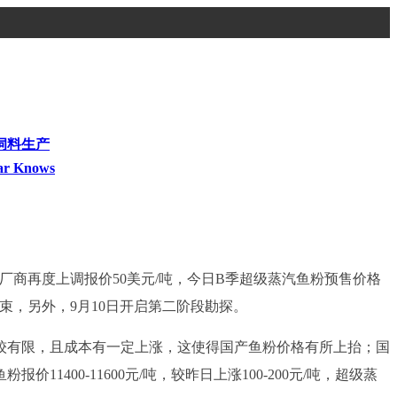
饲料生产
ar Knows
厂商再度上调报价50美元/吨，今日B季超级蒸汽鱼粉预售价格
结束，另外，9月10日开启第二阶段勘探。
较有限，且成本有一定上涨，这使得国产鱼粉价格有所上抬；国
报价11400-11600元/吨，较昨日上涨100-200元/吨，超级蒸