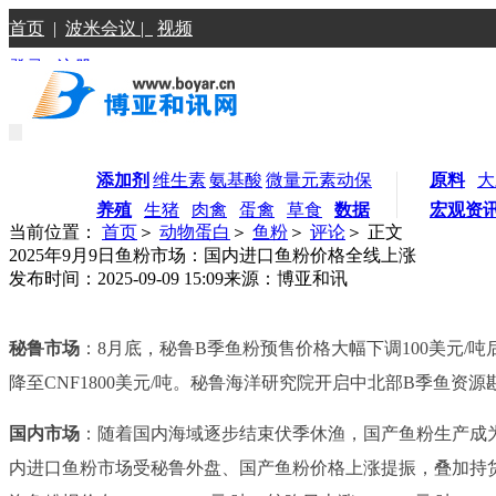
首页
|
波米会议 |
视频
登录
|
注册
添加剂
维生素
氨基酸
微量元素
动保
原料
大
养殖
生猪
肉禽
蛋禽
草食
数据
宏观资
当前位置：
首页
＞
动物蛋白
＞
鱼粉
＞
评论
＞ 正文
2025年9月9日鱼粉市场：国内进口鱼粉价格全线上涨
发布时间：2025-09-09 15:09
来源：博亚和讯
秘鲁市场
：8月底，秘鲁B季鱼粉预售价格大幅下调100美元/
降至CNF1800美元/吨。秘鲁海洋研究院开启中北部B季鱼资
国内市场
：随着国内海域逐步结束伏季休渔，国产鱼粉生产成
内进口鱼粉市场受秘鲁外盘、国产鱼粉价格上涨提振，叠加持