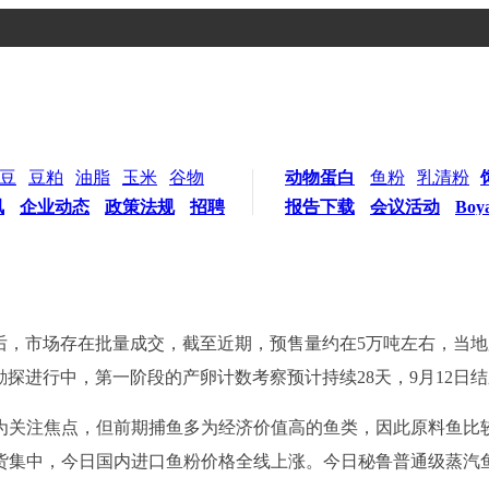
豆
豆粕
油脂
玉米
谷物
动物蛋白
鱼粉
乳清粉
讯
企业动态
政策法规
招聘
报告下载
会议活动
Boy
吨后，市场存在批量成交，截至近期，预售量约在5万吨左右，当地
源勘探进行中，第一阶段的产卵计数考察预计持续28天，9月12日
为关注焦点，但前期捕鱼多为经济价值高的鱼类，因此原料鱼比
货集中，今日国内进口鱼粉价格全线上涨。
今日
秘鲁普通级蒸汽鱼粉