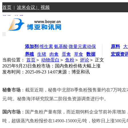
首页
|
波米会议 |
视频
登录
|
注册
添加剂
维生素
氨基酸
微量元素
动保
原料
大
养殖
生猪
肉禽
蛋禽
草食
数据
宏观资
当前位置：
首页
＞
动物蛋白
＞
鱼粉
＞
评论
＞ 正文
2025年9月23日鱼粉市场：国内鱼粉价格大幅上涨
发布时间：2025-09-23 14:07
来源：博亚和讯
秘鲁市场
：截至近期，秘鲁中北部B季鱼粉预售量约在7万吨左
元/吨。秘鲁海洋研究院第二阶段鱼资源调查进行中。
国内市场
：国产鱼粉产量有限，而近期饲料企业节前补库增加，港口
吨，超级蒸汽鱼粉报价在14900-15000元/吨，较昨日上涨500元