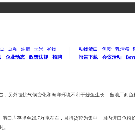
豆
豆粕
油脂
玉米
谷物
动物蛋白
鱼粉
乳清粉
讯
企业动态
政策法规
招聘
报告下载
会议活动
Boy
右，另外担忧气候变化和海洋环境不利于鳀鱼生长，当地厂商鱼粉报
库存降至26.7万吨左右，且持货较为集中，国内进口鱼粉价格继续
/吨。