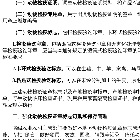
（一）动物检疫证明。
调整动物检疫证明类型，将产品A
（二）动物检疫专用章。
用于出具动物检疫证明的签章，
用章上增加编号。
（三）动物检疫标志。
包括检疫验讫印章、卡环式检疫验
1.检疫验讫印章。
包括滚筒式检疫验讫印章和无害化处理
等检疫验讫印章，应当与本通知规定的滚筒式检疫验讫印章的印
标准要求。
2.卡环式检疫验讫标志。
可以在生猪、牛、羊、家禽、马
3.粘贴式检疫验讫标志。
可以在未经分割加工的生皮、原
上述动物检疫证章标志以及产地检疫申报单、产地检疫申
单、野生动物临床检查证书、乳用种用家畜隔离检查证书、种
相应规定执行。
二、强化动物检疫证章标志订购和保存管理
省级农业农村主管部门要做好本地区动物检疫证章标志管
账、专柜”保管，做好领用、发放、回收、销毁等记录，依托