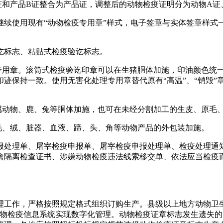
证和产品B证整合为产品证，调整后的动物检疫证明分为动物A证
继续使用现有“动物检疫专用章”样式，电子签章与实体签章样式
讫标志、粘贴式检疫验讫标志。
专用章。滚筒式检疫验讫印章可以在生猪胴体加施，印油颜色统
迹保持一致。使用无害化处理专用章替代原有“高温”、“销毁”
属动物、鹿、兔等胴体加施，也可在未经分割加工的生皮、原毛
毛、绒、脏器、血液、蹄、头、角等动物产品的外包装加施。
报处理单、屠宰检疫申报单、屠宰检疫申报处理单、检疫处理通
禽隔离检查证书、涉嫌动物检疫违法线索移交单、依法应当检疫
理工作，严格按照规定格式组织订购生产。县级以上地方动物卫
动物检疫信息系统实现数字化管理。动物检疫证章标志发生遗失