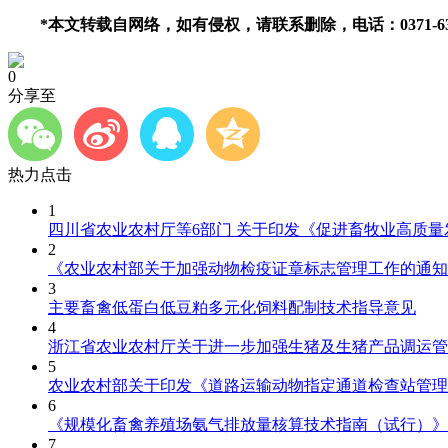
*本文转载自网络，如有侵权，请联系删除，电话：0371-6335
0
分享至
热力点击
1
四川省农业农村厅等6部门 关于印发《促进畜牧业高质
2
《农业农村部关于加强动物检疫证章标志管理工作的通知
3
主要畜禽低蛋白低豆粕多元化饲料配制技术指导意见
4
浙江省农业农村厅关于进一步加强生猪及生猪产品调运管
5
农业农村部关于印发《道路运输动物指定通道检查站管理
6
《规模化畜禽养殖场氨气排放量核算技术指南（试行）》
7