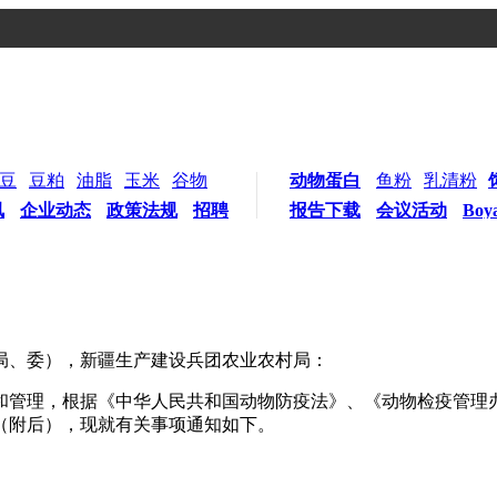
豆
豆粕
油脂
玉米
谷物
动物蛋白
鱼粉
乳清粉
讯
企业动态
政策法规
招聘
报告下载
会议活动
Boy
局、委），新疆生产建设兵团农业农村局：
和管理，根据《中华人民共和国动物防疫法》、《动物检疫管理
（附后），现就有关事项通知如下。