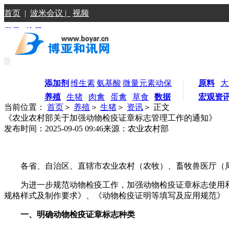
首页
|
波米会议 |
视频
登录
|
注册
添加剂
维生素
氨基酸
微量元素
动保
原料
大
养殖
生猪
肉禽
蛋禽
草食
数据
宏观资
当前位置：
首页
＞
养殖
＞
生猪
＞
资讯
＞ 正文
《农业农村部关于加强动物检疫证章标志管理工作的通知》
发布时间：2025-09-05 09:46
来源：农业农村部
各省、自治区、直辖市农业农村（农牧）、畜牧兽医厅（
为进一步规范动物检疫工作，加强动物检疫证章标志使用
规格样式及制作要求》、《动物检疫证明等填写及应用规范》
一、明确动物检疫证章标志种类