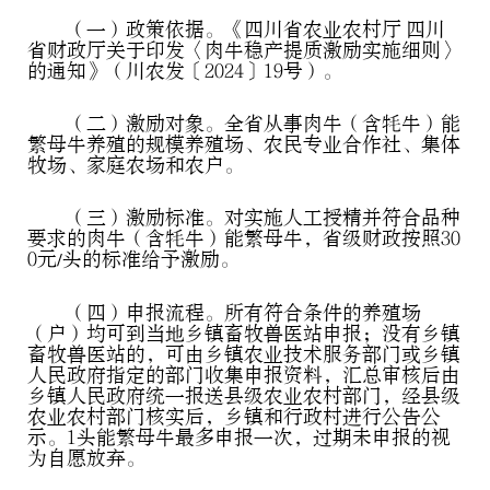
（一）政策依据。《四川省农业农村厅 四川
省财政厅关于印发〈肉牛稳产提质激励实施细则〉
的通知》（川农发〔2024〕19号）。
（二）激励对象。全省从事肉牛（含牦牛）能
繁母牛养殖的规模养殖场、农民专业合作社、集体
牧场、家庭农场和农户。
（三）激励标准。对实施人工授精并符合品种
要求的肉牛（含牦牛）能繁母牛，省级财政按照30
0元/头的标准给予激励。
（四）申报流程。所有符合条件的养殖场
（户）均可到当地乡镇畜牧兽医站申报；没有乡镇
畜牧兽医站的，可由乡镇农业技术服务部门或乡镇
人民政府指定的部门收集申报资料，汇总审核后由
乡镇人民政府统一报送县级农业农村部门，经县级
农业农村部门核实后，乡镇和行政村进行公告公
示。1头能繁母牛最多申报一次，过期未申报的视
为自愿放弃。