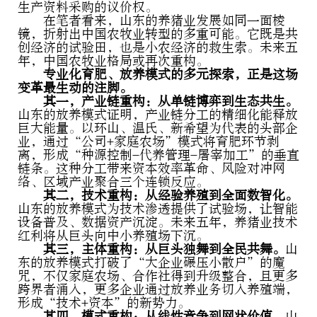
生产资料采购的议价权。
在笔者看来，山东的养猪业发展如同一面棱
镜，折射出中国农牧业转型的多重可能。它既是共
创经济的试验田，也是小农经济的救生索。未来五
年，中国农牧业格局或再次重构。
专业化育肥、放养模式的多元探索，正是这场
变革最生动的注脚。
其一，产业链重构：从单链博弈到生态共生。
山东的放养模式证明，产业链分工的精细化能释放
巨大能量。以环山、温氏、新希望为代表的头部企
业，通过“公司+家庭农场”模式将育肥环节剥
离，形成“种源控制-代养管理-屠宰加工”的垂直
链条。这种分工带来资本效率革命、风险对冲网
络、区域产业聚合三个连锁反应。
其二，技术重构：从经验养殖到全面数智化。
山东的放养模式为技术渗透提供了试验场，让智能
设备普及、数据资产沉淀。未来五年，养猪业技术
红利将从巨头向中小养殖场下沉。
其三，主体重构：从巨头独舞到全民共舞。
山
东的放养模式打破了“大企业碾压小散户”的魔
咒，不仅家庭农场、合作社得到升级整合，且更多
跨界者涌入，更多企业通过放养业务切入养殖端，
形成“技术+资本”的新势力。
其四，模式重构：从线性竞争到网状价值。
山