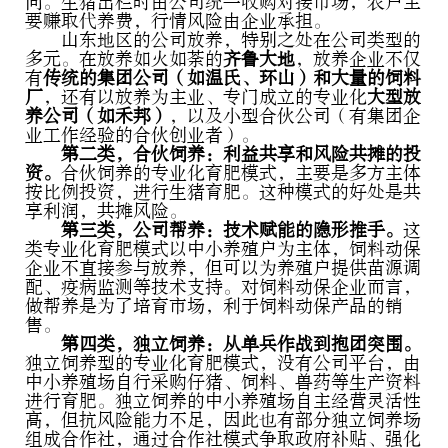
同。生猪出栏时由公司统一收购对接市场，农户主
要赚取代养费，行情风险由企业承担。
山东地区的公司放养，特别之处在公司类型的
多元。在放养如火如荼的
齐鲁大地
，放养企业不仅
有
传统的集团公司（如温氏、环山）和大量的饲料
厂
，还有以放养为主业、专门成立的专业化
大型放
养公司（如禾邦）
，以及小型合伙公司（有集团企
业工作经验的合伙创业者）。
第二类，合伙饲养：利益共享和风险共摊的投
资。
合伙饲养的专业化育肥模式，主要是多方主体
按比例投资，进行生猪育肥。这种模式的好处是共
享利润，共摊风险。
第三类，公司帮养：技术赋能的隐形推手。
这
类专业化育肥模式以中小养殖户为主体，饲料动保
企业不直接参与放养，但可以为养殖户提供苗源调
配、疫病监测等技术支持。对饲料动保企业而言，
做帮养是为了培育市场，利于饲料动保产品的销
售。
第四类，独立饲养：从单兵作战到抱团突围。
独立饲养型的专业化育肥模式，没有公司平台，由
中小养殖场自行采购仔猪、饲料、兽药等生产资料
进行育肥。独立饲养的中小养殖场自主经营灵活性
高，但抗风险能力不足，因此也有部分独立饲养场
组成合作社，通过合作社模式争取政府补贴、强化