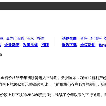
豆
豆粕
油脂
玉米
谷物
动物蛋白
鱼粉
乳清粉
讯
企业动态
政策法规
招聘
报告下载
会议活动
Boy
局
球鱼粉价格结束年初涨势进入平稳期。数据显示，秘鲁和智利产超级鱼粉
创下的2042美元/吨高位相比，当前价格仍存在19%的差距，
价较上月下跌9%至2460美元/吨，延续了今年以来的下行通道