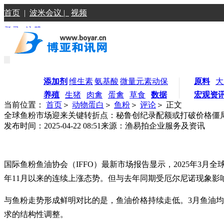
首页
|
波米会议 |
视频
登录
|
注册
添加剂
维生素
氨基酸
微量元素
动保
原料
大
养殖
生猪
肉禽
蛋禽
草食
数据
宏观资
当前位置：
首页
＞
动物蛋白
＞
鱼粉
＞
评论
＞ 正文
全球鱼粉市场迎来关键转折点：秘鲁创纪录配额或打破价格僵
发布时间：2025-04-22 08:51
来源：渔易拍企业服务及资讯
国际鱼粉鱼油协会（IFFO）最新市场报告显示，2025年3月全
年11月以来的连续上涨态势。但与去年同期受厄尔尼诺现象影响
与鱼粉走势形成鲜明对比的是，鱼油价格持续走低。3月鱼油均
求的结构性调整。