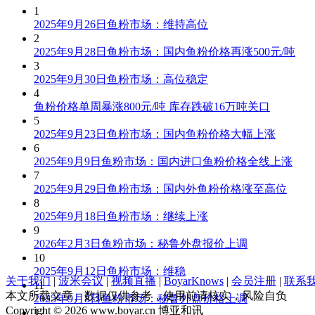
1
2025年9月26日鱼粉市场：维持高位
2
2025年9月28日鱼粉市场：国内鱼粉价格再涨500元/吨
3
2025年9月30日鱼粉市场：高位稳定
4
鱼粉价格单周暴涨800元/吨 库存跌破16万吨关口
5
2025年9月23日鱼粉市场：国内鱼粉价格大幅上涨
6
2025年9月9日鱼粉市场：国内进口鱼粉价格全线上涨
7
2025年9月29日鱼粉市场：国内外鱼粉价格涨至高位
8
2025年9月18日鱼粉市场：继续上涨
9
2026年2月3日鱼粉市场：秘鲁外盘报价上调
10
2025年9月12日鱼粉市场：维稳
关于我们
|
波米会议
|
视频直播
|
BoyarKnows
|
会员注册
|
联系
11
本文所载文章、数据仅供参考，使用前请核实，风险自负
2025年9月8日鱼粉市场：秘鲁外盘价格上调
Copyright © 2026 www.boyar.cn 博亚和讯
12