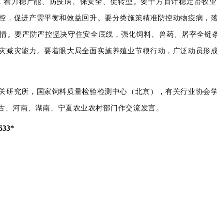
稳，着力稳产能、防疫病、保安全、促转型。要千方百计稳定畜牧
控，促进产需平衡和效益回升。要分类施策精准防控动物疫病，
情。要严防严控坚决守住安全底线，强化饲料、兽药、屠宰全链条
灾减灾能力。要着眼大局全面实施养殖业节粮行动，广泛动员形
关研究所，国家饲料质量检验检测中心（北京），有关行业协会
古、河南、湖南、宁夏农业农村部门作交流发言。
33*