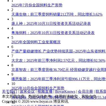
1
2025年7月份全国饲料生产形势
2
天康生物：前三季度饲料销量212万吨，同比增长3.62%
3
唐人神：2025年10月31日投资者关系活动记录表
4
粤海饲料：2025年10月31日投资者关系活动记录表
5
2025年全国饲料工业发展概况
6
产值产量稳健增长 产业优势持续巩固--2025年山东省饲
7
大北农：2025年前三季净利润2.57亿元，同比增长92.56%
8
京基智农：前三季度营收36.70亿元 经营稳健穿越行业周
9
播恩集团：2025年前三季净利润亏损996.11万元，同比增长3
10
2025年10月份全国饲料生产形势
关于我们
|
波米会议
|
视频直播
|
BoyarKnows
|
会员注册
|
联系
11
本文所载文章、数据仅供参考，使用前请核实，风险自负
禾丰股份：2025年前三季净利润1.29亿元，同比减少55.3
Copyright © 2026 www.boyar.cn 博亚和讯
12