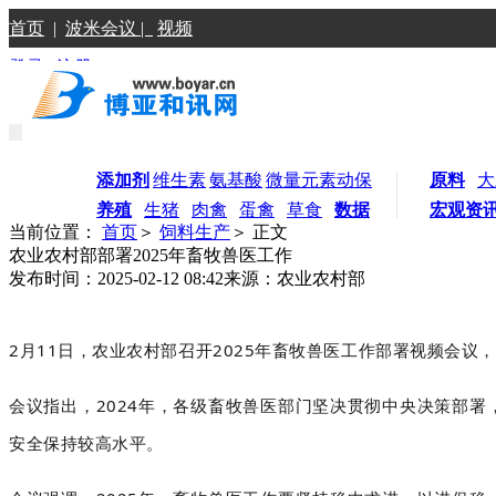
首页
|
波米会议 |
视频
登录
|
注册
添加剂
维生素
氨基酸
微量元素
动保
原料
大
养殖
生猪
肉禽
蛋禽
草食
数据
宏观资
当前位置：
首页
＞
饲料生产
＞
正文
农业农村部部署2025年畜牧兽医工作
发布时间：2025-02-12 08:42
来源：农业农村部
2月11日，农业农村部召开2025年畜牧兽医工作部署视频会
会议指出，2024年，各级畜牧兽医部门坚决贯彻中央决策部
安全保持较高水平。