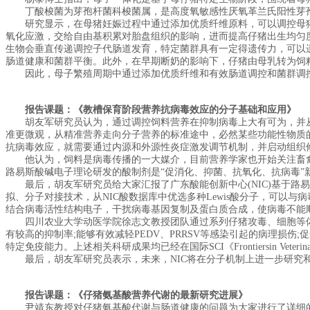
丁酸梭菌为芽孢杆菌科梭菌属，是高度氧敏感性厌氧革兰氏阳性芽孢
研究显示，在母猪妊娠过程中通过添加优质纤维原料，可以调控母猪
氧化应激，交给自由基积累对胎盘组织的影响，进而提高仔猪出生均匀
生物会垂直传递调控子代肠道发育，特定菌群具有一定得遗传力，可以
肠道健康和菌群平衡。此外，在早期断奶的影响下，仔猪由母乳转为饲
因此，母子繁殖周期中通过添加优质纤维和有效肠道调控和菌群调控
报告课题：《教槽保育阶段营养抗病毒效应的分子基础和应用》
胡友军研究员认为，通过调控饲料营养在抑制病毒上大有可为，并从
准更微观，从精准营养走向分子营养的标准途中，必然某些功能性物质
抗病毒效应，就需要通过内源和外源性炎症激发调节机制，并启动组织
他认为，饲料是病毒传播的一大媒介，目前营养学家也开始关注畜禽
路易斯酸碱电子理论研发的酸制剂是“促消化、抑菌、抗氧化、抗病毒”
最后，胡友军研究员给大家汇报了广东酸能创新中心(NIC)基于路易
拟、分子对接技术，从NIC酸数据库中优选多种Lewis酸分子，可以
结合病毒活性结构电子，干扰病毒基因复制及蛋白质合成，使病毒不能
四川农业大学动医学院徐志文教授团队通过系列仔猪攻毒、细胞等体内、
有较高的抑制率;能够有效减轻PEDV、PRRSV等感染引起的病理损
特定免疫能力。上述相关科研成果均已经在国际SCI《Frontiersin Veterina
最后，胡友军研究员表示，未来，NIC将在分子机制上进一步研究和
报告课题：《仔猪氨基酸营养代谢的最新研究进展》
尹靖东教授对仔猪氨基酸代谢与肠道健康的问题为大家进行了详细的