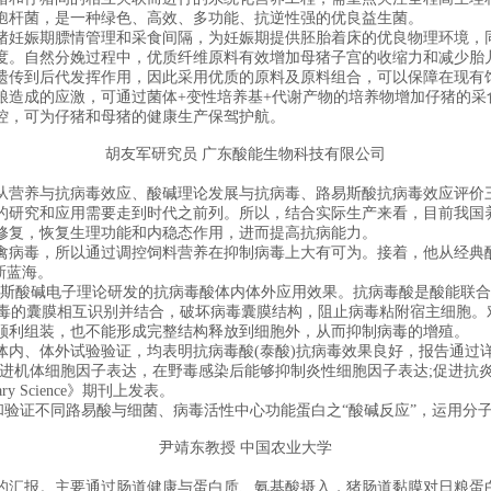
杆菌，是一种绿色、高效、多功能、抗逆性强的优良益生菌。
妊娠期膘情管理和采食间隔，为妊娠期提供胚胎着床的优良物理环境，同
度。自然分娩过程中，优质纤维原料有效增加母猪子宫的收缩力和减少胎
遗传到后代发挥作用，因此采用优质的原料及原料组合，可以保障在现有
粮造成的应激，可通过菌体+变性培养基+代谢产物的培养物增加仔猪的采
，可为仔猪和母猪的健康生产保驾护航。
胡友军研究员 广东酸能生物科技有限公司
营养与抗病毒效应、酸碱理论发展与抗病毒、路易斯酸抗病毒效应评价三
的研究和应用需要走到时代之前列。所以，结合实际生产来看，目前我国
修复，恢复生理功能和内稳态作用，进而提高抗病能力。
病毒，所以通过调控饲料营养在抑制病毒上大有可为。接着，他从经典酸
新蓝海。
斯酸碱电子理论研发的抗病毒酸体内体外应用效果。抗病毒酸是酸能联合
与病毒的囊膜相互识别并结合，破坏病毒囊膜结构，阻止病毒粘附宿主细胞。
顺利组装，也不能形成完整结构释放到细胞外，从而抑制病毒的增殖。
体外试验验证，均表明抗病毒酸(泰酸)抗病毒效果良好，报告通过详细的
伤;促进机体细胞因子表达，在野毒感染后能够抑制炎性细胞因子表达;促进
ry Science》期刊上发表。
验证不同路易酸与细菌、病毒活性中心功能蛋白之“酸碱反应”，运用分
尹靖东教授 中国农业大学
汇报。主要通过肠道健康与蛋白质、氨基酸摄入，猪肠道黏膜对日粮蛋白