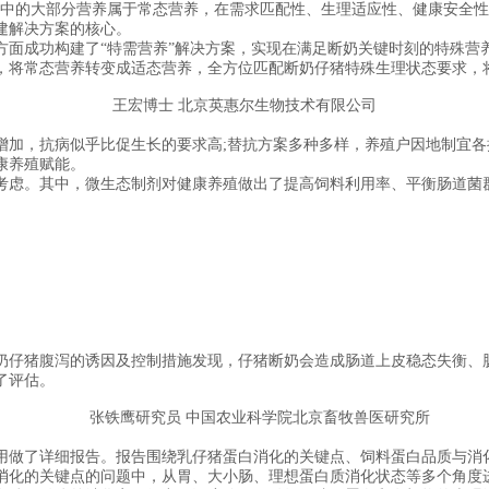
中的大部分营养属于常态营养，在需求匹配性、生理适应性、健康安全性
建解决方案的核心。
成功构建了“特需营养”解决方案，实现在满足断奶关键时刻的特殊营
，将常态营养转变成适态营养，全方位匹配断奶仔猪特殊生理状态要求，
王宏博士 北京英惠尔生物技术有限公司
，抗病似乎比促生长的要求高;替抗方案多种多样，养殖户因地制宜各
康养殖赋能。
虑。其中，微生态制剂对健康养殖做出了提高饲料利用率、平衡肠道菌群
仔猪腹泻的诱因及控制措施发现，仔猪断奶会造成肠道上皮稳态失衡、肠
了评估。
张铁鹰研究员 中国农业科学院北京畜牧兽医研究所
做了详细报告。报告围绕乳仔猪蛋白消化的关键点、饲料蛋白品质与消化
消化的关键点的问题中，从胃、大小肠、理想蛋白质消化状态等多个角度