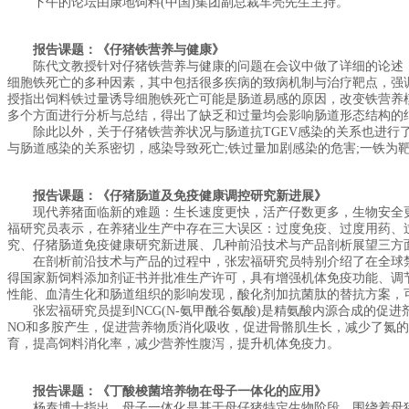
下午的论坛由康地饲料(中国)集团副总裁车亮先生主持。
报告课题：《仔猪铁营养与健康》
陈代文教授针对仔猪铁营养与健康的问题在会议中做了详细的论述，
细胞铁死亡的多种因素，其中包括很多疾病的致病机制与治疗靶点，强
授指出饲料铁过量诱导细胞铁死亡可能是肠道易感的原因，改变铁营养
多个方面进行分析与总结，得出了缺乏和过量均会影响肠道形态结构的
除此以外，关于仔猪铁营养状况与肠道抗TGEV感染的关系也进行了
与肠道感染的关系密切，感染导致死亡;铁过量加剧感染的危害;一铁为
报告课题：《仔猪肠道及免疫健康调控研究新进展》
现代养猪面临新的难题：生长速度更快，活产仔数更多，生物安全更
福研究员表示，在养猪业生产中存在三大误区：过度免疫、过度用药、
究、仔猪肠道免疫健康研究新进展、几种前沿技术与产品剖析展望三方
在剖析前沿技术与产品的过程中，张宏福研究员特别介绍了在全球禁抗的
得国家新饲料添加剂证书并批准生产许可，具有增强机体免疫功能、调
性能、血清生化和肠道组织的影响发现，酸化剂加抗菌肽的替抗方案，
张宏福研究员提到NCG(N-氨甲酰谷氨酸)是精氨酸内源合成的促进
NO和多胺产生，促进营养物质消化吸收，促进骨骼肌生长，减少了氮的
育，提高饲料消化率，减少营养性腹泻，提升机体免疫力。
报告课题：《丁酸梭菌培养物在母子一体化的应用》
杨泰博士指出，母子一体化是基于母仔猪特定生物阶段，围绕着母猪