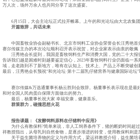
万人次，场外万余人也共同分享了这次盛宴。
6月15日，大会主论坛正式拉开帷幕。上午的和光论坛由大北农集团
开篇致辞，共话未来
中国畜牧业协会副秘书长、北京市饲料工业协会荣誉会长汪秀艳首先
赛尔传媒主办的本次论坛顺利召开表示祝贺，对企业家表示由衷的敬佩
汪秀艳会长提到，我国是畜牧饲料生产和消费大国，党的二十大报告提
告诉我们越是困难时刻越要鉴定信心，2023年畜牧饲料行业仍面临一
域，走老路到不了新地方，唯有在认知上、技术上、产品上不断突破创
最后，汪秀艳会长预祝“和光论坛·第十二届乳仔猪营养与健康国际论坛
赛尔传媒&万选通董事长杨云胜到会致辞。杨董事长表示现在是最好
和对全国人民肉蛋白保障方面做出的努力。
最后，杨董事长祝大家 幸福安康，健康喜乐。
群策群力，碰撞思想火花
报告课题：《发酵饲料原料在仔猪料中应用》
为什么有教保料?简单来说，非人工饲养条件下，猪的断奶时间超过2
祥教授指出，从母乳到自然食物，是逐步渐进的转变，使用教保料则是
关于益生菌培养物的定义与作用方式，梁运祥教授介绍，益生菌培养