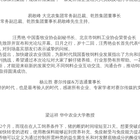
易敢峰 大北农集团常务副总裁、乾胜集团董事长
常务副总裁、乾胜集团董事长易敢峰先生主持。
汪秀艳 中国畜牧业协会副秘书长、北京市饲料工业协会荣誉会长
致辞并宣布和光论坛开幕。日月之行，岁十二回，汪秀艳会长首先代表中
，对到场嘉宾朋友们表示诚挚的问候。
出，加快建设农业强国，为新时代我国畜牧饲料业发展指出了方向和目标
系列挑战，希望通过本次论坛对大家了解仔猪养殖、行业形势有所帮助。
新，才能迎来崭新的发展空间;不同饲料企业互动交流、沟通合作，推动
”取得圆满成功。
杨云胜 赛尔传媒&万选通董事长
的时代，也是最考验人的时代，感谢所有企业、专家学者对赛尔传媒的支
梁运祥 华中农业大学教授
个月，而现在在人工饲养条件下，猪的断奶时间缩短至21天。想要突破
加快转变的进程，使用教保料能够起到营养补充、免疫耐受与免疫能力提
物可以定义为通过控制所需种类的益生菌生长和对发酵底物成分的酶促转