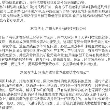
，增强抗氧化能力，提升抗腐败和抗食源性致病菌能力等。
哺乳期口服益生菌(德氏乳杆菌、含有冻干植物乳杆菌)对肠道起到保
日粮)可以显著降低仔猪腹泻率;五种益生菌培养物(两株鼠乳杆菌菌株和唾
生菌发酵物进入断奶仔猪日粮可降低仔猪腹泻率;食用发酵棉籽粕日粮的
也有着积极作用。
林雪博士 广州天科生物科技有限公司
绍了有机矿在仔猪上的研究与应用，并与大家分享了天科科技实践案例。
反应，容易造成肠道屏障发育&功能受损。这期间需要金属微量元素的充
、吸收率低、重金属残留多等常见问题，必须正确选择和使用金属微量元
科技集团采用独特固液分离的生产工艺，产品纯度高、有毒有害杂质重
化应激损伤，并提高骨骼里的矿物元素存量;使用镶嵌型工艺将有机微量
，含有氨基酸的独特鲜香，诱食性强，提高采食量。最后，经过效果验证，
采食量，促进生长、提高微量元素吸收率、改善肠道健康来增效益。
刘俊奇博士 河南新逻辑营养生物技术有限公司
回归本质，拒绝表面工程，因此教槽料的发展需要转换思路，进行产品升
多现场养殖难题。吃奶是一种生理状态，吃料是一种生理状态，只有充分
猪的生理不兼容、解决不彻底的问题，只有将教槽营养的转态逻辑研究清
目标是获知符合断奶仔猪特殊生理需求的营养形态和状态应该是什么样。
论上讲母乳营养的形态和状态应该是最符合仔猪需求的。在这里刘俊奇博
消化、吸收、免疫、代谢等状态)出发，基于系统的逻辑推演出教槽营养的
阶供能等。