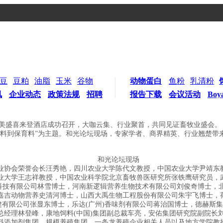
豆
豆粕
油脂
玉米
谷物
动物蛋白
鱼粉
乳清粉
讯
企业动态
政策法规
招聘
报告下载
会议活动
Boy
郑州美盛喜来登酒店成功召开，大咖云集、行业聚首，共同见证畜牧业盛会。
保育料”为主题。和光论坛现场，专家学者、商界精英、行业翘楚带来了前
和光论坛现场
协会荣誉会长汪秀艳，四川农业大学陈代文教授，中国农业大学尹靖东教
业大学王志祥教授，中国农业科学院北京畜牧兽医研究所张铁鹰研究员，
科技有限公司林雪博士，河南新逻辑营养生物技术有限公司刘俊奇博士，
物营养史清河博士，山西大禹生物工程股份有限公司朱宇飞博士，荷兰皇家农业
公司张显东博士，乐达(广州)香味剂有限公司蒋治国博士，德赫斯集团Jan 
总经理林登峰，康地饲料(中国)集团副总裁车亮，安佑集团研究院副院长
添加剂集团，规模养殖集团，一条龙养殖企业相关人员以及地方学院教授和