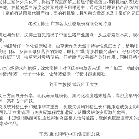
发酵豆粕体外消化率，得出了深度酶解豆粕组仔猪粗蛋白和有机物的表观
。在植物蛋白深度改性预处理应用课题中，通过预处理豆粕产品(发酵
%，丰富的有益菌及代谢产物，高的有机酸，且乳酸含量高以及非常好的适
沈水宝博士 广东容大生物股份有限公司特邀
述与分析。沈博士首先指出了中国生猪产业痛点：从业者素质不高、规模
境。
构建母仔一体化健康城墙。虫草素作为天然非特异性免疫因子，是动物固
关键目标，及衡量母猪营养的策略，即初生重(育肥性能的基础)、仔猪均
数据证明，虫草素对母猪便秘、仔猪腹泻改善都有良好作用，同时仔猪小
对市场需求的把握，沈水宝博士对容氏®虫草素来源、生产加工、功能效
(母猪)，母子一体化，让母猪健康，仔猪才能更健壮。
刘玉兰教授 武汉轻工大学
三方面展开分享。现代养殖规模化、集约化程度越来越高，高密度集约化
等一系列安全问题。
系统对猪生长和健康非常重要，免疫失调均对猪生长和健康造成负面影响
则可以让营养管理与免疫应激程度相适应，从而缓解免疫应激的危害。
油酸、中短链脂肪酸可以通过抑制炎症相关信号通路，缓解免疫应激带来
素替代品。
车亮 康地饲料(中国)集团副总裁