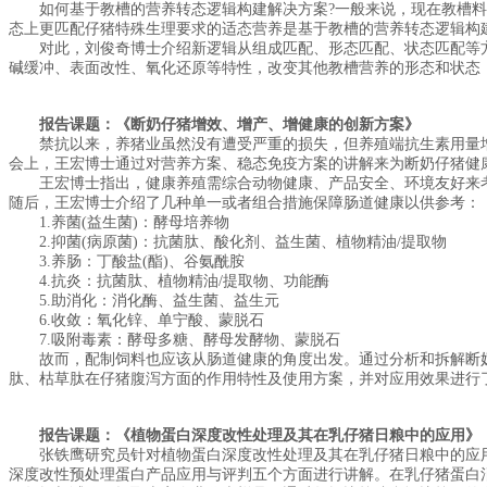
如何基于教槽的营养转态逻辑构建解决方案?一般来说，现在教槽料
态上更匹配仔猪特殊生理要求的适态营养是基于教槽的营养转态逻辑构
对此，刘俊奇博士介绍新逻辑从组成匹配、形态匹配、状态匹配等方面
碱缓冲、表面改性、氧化还原等特性，改变其他教槽营养的形态和状态
报告课题：《断奶仔猪增效、增产、增健康的创新方案》
禁抗以来，养猪业虽然没有遭受严重的损失，但养殖端抗生素用量增加
会上，王宏博士通过对营养方案、稳态免疫方案的讲解来为断奶仔猪健
王宏博士指出，健康养殖需综合动物健康、产品安全、环境友好来考
随后，王宏博士介绍了几种单一或者组合措施保障肠道健康以供参考：
1.养菌(益生菌)：酵母培养物
2.抑菌(病原菌)：抗菌肽、酸化剂、益生菌、植物精油/提取物
3.养肠：丁酸盐(酯)、谷氨酰胺
4.抗炎：抗菌肽、植物精油/提取物、功能酶
5.助消化：消化酶、益生菌、益生元
6.收敛：氧化锌、单宁酸、蒙脱石
7.吸附毒素：酵母多糖、酵母发酵物、蒙脱石
故而，配制饲料也应该从肠道健康的角度出发。通过分析和拆解断奶
肽、枯草肽在仔猪腹泻方面的作用特性及使用方案，并对应用效果进行
报告课题：《植物蛋白深度改性处理及其在乳仔猪日粮中的应用》
张铁鹰研究员针对植物蛋白深度改性处理及其在乳仔猪日粮中的应用
深度改性预处理蛋白产品应用与评判五个方面进行讲解。在乳仔猪蛋白