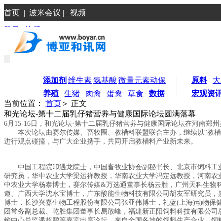
首页
|
波米会议 |
视频
登录
|
注册
添加剂
维生素
氨基酸
微量元素
动保
原料
大
养殖
生猪
肉禽
蛋禽
草食
数据
宏观资
当前位置：
首页
＞ 正文
和光论坛-第十二届乳仔猪营养与健康国际论坛圆满落幕
6月15-16日，和光论坛·第十二届乳仔猪营养与健康国际论坛在河南
本次论坛由赛尔传媒、畜牧圈、教槽料联盟联合主办，继续以“教槽料到
进行观点碰撞，与广大企业携手，共同开启教槽料产业新未来。
中国工程院印遇龙院士，中国畜牧业协会副秘书长、北京市饲料工业
研究员，华中农业大学梁运祥教授，华南农业大学冯定远教授，河南农
中农业大学杨泰博士，赛尔传媒&万选通董事长杨云胜，广州天科生物
邀、广西大学沈水宝博士，广东酸能生物科技有限公司胡友军研究员，嘉吉动
博士，长沙兴嘉生物工程股份有限公司张亚伟博士，礼蓝(上海)动物保健有限
团常务副总裁、乾胜集团董事长易敢峰，福建新正阳饲料科技有限公司
销中心总监潘超鹏等嘉宾出席论坛，来自全国各地的饲料生产企业，饲料