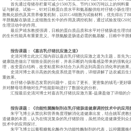
首先通过母猪存栏量可减少1500万头、节约1300万吨以上的饲料
证与解读。试验一，针对日粮蛋白质水平和氨基酸供给对仔猪小肠生理功能的
胞氧化损伤及其营养修复机制，以IEC-6细胞为试验材料，优先得出了B
半胱氨酸在肠道上皮细胞生长中的作用及调控机制，通过试验发现GSH
生理活动中的作用。
最后尹靖东教授强调，日粮的蛋白质品质和水平对仔猪肠道生理功能
的生长性能具有重要意义。半胱氨酸是肠道必需的氨基酸，日粮中半胱
报告课题：《嘉吉乳仔猪抗应激之道》
史清河博士此次汇报内容以嘉吉乳仔猪抗应激之道为主题，首先为大
健康隐患做出了细致全面的分析，并表示断奶与病毒感染带来的强氧化
理，改变蛋白结构，改变粘度和水结合力从而达到高蛋白消化率的效果
史清河博士表示高效的免疫系统是平衡的，详细讲解了达农威后生元
重效果。
在仔猪小肠形态发育的问题中，提出了更长、更密集的绒毛=更好吸收
并对酵母培养物对生产性能影响进行了数据化的分析。
汇报最后史清河博士对嘉吉乳仔猪抗应激方案-益康盈做了详细的介
报告课题：《功能性菌酶制剂在乳仔猪肠道健康调控技术中的应用
朱宇飞博士从禁抗和营养角度理解消化道健康出发，结合姚军虎教授
道健康的本质，认为在情况复杂的乳仔猪阶段，虽然消化道健康受到众
技术中的应用探讨。
朱宇飞博士以葡萄糖氧化酶作为功能性酶制剂的代表，以抑菌菌株作