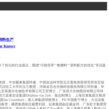
饲料生产
ar Knows
沿的行业观点，围绕“仔猪营养”“教槽料”“原料配方的优化”等话题
授，中农颖泰集团特邀、中国农业科学院北京畜牧兽医研究所张宏福
武汉轻工大学刘玉兰教授，河南金百合生物科技股份有限公司特邀、华
北京英惠尔生物技术有限公司王宏博士，广东容大生物股份有限公司特
集团Delphine van Zele、敖志刚博士，上海亘泰集团王根虎
Cortenbach，唐人神集团邓敦博士，PIC中国鲁宁博士，大北农集
刘春雪，播恩集团副总裁曹剑波，征泰集团副总裁金伟，广东旺大集团营
学生，媒体等1300余人参加了这一盛会，线上直播总观看人数超110