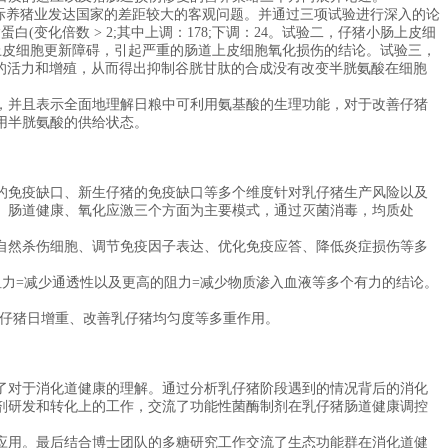
国际养猪业发达国家的差距较大的客观问题。并通过三项试验进行深入的论
变化倍数 > 2;其中上调：178;下调：24。试验二，仔猪小肠上皮细
来的上皮细胞更新障碍，引起严重的肠道上皮细胞氧化损伤的结论。试验三，
胞的活力和增殖，从而得出抑制谷胱甘肽的合成没有改变半胱氨酸在细胞
并且表示全面地理解日粮中可利用氨基酸的生理功能，对于改善仔猪
用半胱氨酸的供给状态。
免疫缺口、新生仔猪的免疫缺口等多个维度针对乳仔猪生产风险以及
、肠道健康、氧化应激三个方面为主要模式，通过灭菌消毒，均质处
然杀伤细胞、调节免疫因子表达、优化免疫应答、降低炎症损伤等多
力=减少通透性以及更高的阻力=减少物质渗入血液等多个有力的结论。
仔猪日增重、改善乳仔猪均匀度等多重作用。
对于消化道健康的理解。通过分析乳仔猪阶段遇到的情况背后的消化
剂研发和转化上的工作，交流了功能性菌酶制剂在乳仔猪肠道健康调控
用。最后结合博士团队的多糖研究工作交流了生态功能群在消化道健