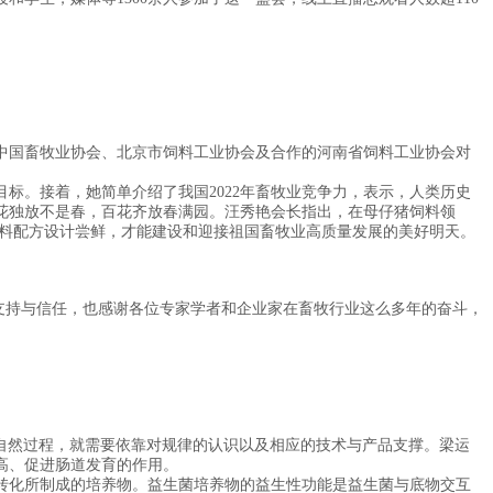
国畜牧业协会、北京市饲料工业协会及合作的河南省饲料工业协会对
。接着，她简单介绍了我国2022年畜牧业竞争力，表示，人类历史
一花独放不是春，百花齐放春满园。汪秀艳会长指出，在母仔猪饲料领
饲料配方设计尝鲜，才能建设和迎接祖国畜牧业高质量发展的美好明天。
持与信任，也感谢各位专家学者和企业家在畜牧行业这么多年的奋斗，
自然过程，就需要依靠对规律的认识以及相应的技术与产品支撑。梁运
高、促进肠道发育的作用。
化所制成的培养物。益生菌培养物的益生性功能是益生菌与底物交互