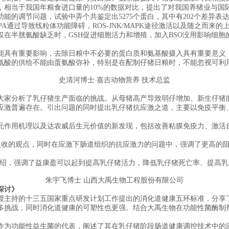
量，相当于我国年粮食进口量的10%的数据对比，提出了对我国养猪业与
调节问题，试验中弄个共鉴定出5275个蛋白，其中有202个差异表达蛋白(
PA通过导致线粒体功能障碍，ROS-JNK/MAPK途径激活以及随之而
仅在半胱氨酸缺乏时，GSH促进细胞活力和增殖，加入BSO没用影响细
具有重要影响，去除日粮中不必要的蛋白质和氨基酸摄入具有重要意义，
氨酸的供给不能由蛋氨酸弥补，特别是在配制仔猪日粮时，不能忽视可利
史清河博士 嘉吉动物营养 技术总监
家分析了乳仔猪生产面临的挑战。从母猪高产导致弱仔增加、新生仔猪的
应激普遍存在。引出问题的同时提出乳仔猪抗应激之道，主要以免疫平衡
。
作用机理以及达农威后生元价值的新发现，包括改善粘膜免疫力、激活自
的观点，同时在应激下肠道组织的抗应激力的问题中，强调了更高的阻
绍，强调了益康盈可以起到提高乳仔猪活力，降低乳仔猪死亡率、提高乳
朱宇飞博士 山西大禹生物工程股份有限公司
探讨》
主持的十三五国家重点研发计划工作提出的消化道健康五环标准，分享了
多挑战，同时消化道健康的可塑性也更强。结合大禹生物在功能性菌酶制
为功能性益生菌的代表，阐述了其在乳仔猪阶段肠道健康调控技术中的应