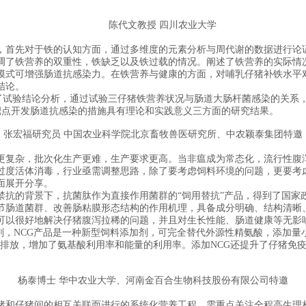
陈代文教授 四川农业大学
首先对于铁的认知方面，通过多维度的元素分析与周代谢的数据进行论证
调了铁营养的双重性，铁缺乏以及铁过载的情况。阐述了铁营养的实际情
模式可增强肠道抗感染力。在铁营养与健康的方面，对哺乳仔猪补铁水平
结论。
试验结论分析，通过试验三仔猪铁营养状况与肠道大肠杆菌感染的关系
靶点开发肠道抗感染的措施具有理论和实践意义三方面的研究结果。
张宏福研究员 中国农业科学院北京畜牧兽医研究所、中农颖泰集团特邀
复杂，批次化生产更难，生产要求更高。当非瘟成为常态化，流行性腹泻
过度活体消毒，行业亟需调整思路，除了要考虑饲料环境的问题，更要考
面展开分享。
背景下，抗菌肽作为直接作用菌群的“饲用替抗”产品，得到了国家政策上
节肠道菌群、改善肠粘膜形态结构的作用机理，具备成分明确、结构清晰
可以很好地解决仔猪腹泻拉稀的问题，并且对生长性能、肠道健康等无影
剂，NCG产品是一种新型饲料添加剂，可完全替代外源性精氨酸，添加量
排放，增加了氨基酸利用率和能量的利用率。添加NCG还提升了仔猪免疫
杨泰博士 华中农业大学、河南金百合生物科技股份有限公司特邀
和仔猪间的相互关联而进行的系统化营养工程，需重点关注全程高生理相