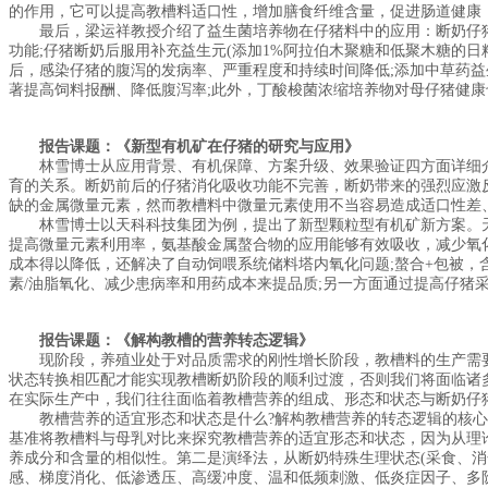
的作用，它可以提高教槽料适口性，增加膳食纤维含量，促进肠道健康
最后，梁运祥教授介绍了益生菌培养物在仔猪料中的应用：断奶仔猪在
功能;仔猪断奶后服用补充益生元(添加1%阿拉伯木聚糖和低聚木糖的
后，感染仔猪的腹泻的发病率、严重程度和持续时间降低;添加中草药益
著提高饲料报酬、降低腹泻率;此外，丁酸梭菌浓缩培养物对母仔猪健康
报告课题：《新型有机矿在仔猪的研究与应用》
林雪博士从应用背景、有机保障、方案升级、效果验证四方面详细介
育的关系。断奶前后的仔猪消化吸收功能不完善，断奶带来的强烈应激
缺的金属微量元素，然而教槽料中微量元素使用不当容易造成适口性差
林雪博士以天科科技集团为例，提出了新型颗粒型有机矿新方案。天科
提高微量元素利用率，氨基酸金属螯合物的应用能够有效吸收，减少氧
成本得以降低，还解决了自动饲喂系统储料塔内氧化问题;螯合+包被
素/油脂氧化、减少患病率和用药成本来提品质;另一方面通过提高仔猪
报告课题：《解构教槽的营养转态逻辑》
现阶段，养殖业处于对品质需求的刚性增长阶段，教槽料的生产需要
状态转换相匹配才能实现教槽断奶阶段的顺利过渡，否则我们将面临诸
在实际生产中，我们往往面临着教槽营养的组成、形态和状态与断奶仔
教槽营养的适宜形态和状态是什么?解构教槽营养的转态逻辑的核心
基准将教槽料与母乳对比来探究教槽营养的适宜形态和状态，因为从理
养成分和含量的相似性。第二是演绎法，从断奶特殊生理状态(采食、
感、梯度消化、低渗透压、高缓冲度、温和低频刺激、低炎症因子、多