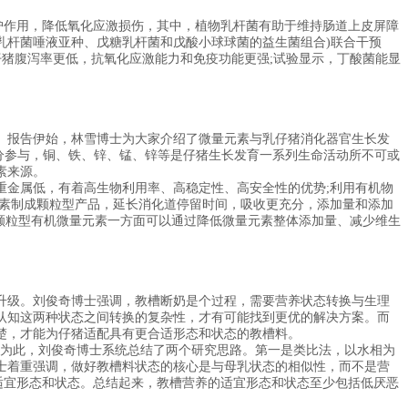
护作用，降低氧化应激损伤，其中，植物乳杆菌有助于维持肠道上皮屏障
液乳杆菌唾液亚种、戊糖乳杆菌和戊酸小球球菌的益生菌组合)联合干预
仔猪腹泻率更低，抗氧化应激能力和免疫功能更强;试验显示，丁酸菌能显
报告伊始，林雪博士为大家介绍了微量元素与乳仔猪消化器官生长发
分参与，铜、铁、锌、锰、锌等是仔猪生长发育一系列生命活动所不可或
素来源。
金属低，有着高生物利用率、高稳定性、高安全性的优势;利用有机物
元素制成颗粒型产品，延长消化道停留时间，吸收更充分，添加量和添加
颗粒型有机微量元素一方面可以通过降低微量元素整体添加量、减少维生
级。刘俊奇博士强调，教槽断奶是个过程，需要营养状态转换与生理
认知这两种状态之间转换的复杂性，才有可能找到更优的解决方案。而
楚，才能为仔猪适配具有更合适形态和状态的教槽料。
为此，刘俊奇博士系统总结了两个研究思路。第一是类比法，以水相为
士着重强调，做好教槽料状态的核心是与母乳状态的相似性，而不是营
适宜形态和状态。总结起来，教槽营养的适宜形态和状态至少包括低厌恶