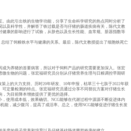
。由此引出铁的生物学功能，分享了生命科学研究的热点同时分析了
况以及科学性，并解答了铁过载是否与仔猪的肠道疾病有关，陈代文教
对健康的影响进行了试验，从肤色以及生长性能、血常规、脏器指数等
，总结了饲粮铁水平与健康的关系。最后，陈代文教授提出了细胞铁死亡
成为养猪的首要病害，所以对于饲料产品的研究需要更加深入。张宏
虑微生物的问题，张宏福研究员分别从仔猪营养生理与日粮调控早期研
的大力支持。历时20年研发、10年申报，枯草三十七肽于2022年获
、可定量检测的特点。张宏福研究员通过分享不同替抗方案对仔猪生长
响，为目前降本增效提供了更优的选择。
小，使用成本低，效果确切。NCG能够在代谢过程中源源不断促进体内
机能，减少腹泻，提高了成活率。总之，使用NCG能够促进仔猪生长发
关度的母子营养和培育以及仔猪基础肠道菌群秩序的建立。