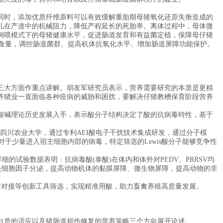
时，添加优质纤维原料可以有效缓解重胎期母猪氧化还原失衡造成的
儿在产道中的机械阻力，降低产程延长的死胎率。离体过程中，母体微
饲喂模式下的母猪健康水平，促进肠道发育和有益菌定植，保障母仔猪
食量，调控肠道菌群、提高机体抗氧化水平、增加肠道屏障功能保护。
大方面作重点讲解。胡友军研究员表示，营养需要研究的本质是更精
养猪业一直面临各种疫病的威胁和困扰，要解决仔猪教槽保育阶段营养
碱理论历史发展入手，表示酸分子结构决定了酸的抗病毒特性，基于
四川农业大学，通过专利AEI酸电子干扰技术集成研发，通过分子模
对于少量进入宿主细胞内部的病毒，特定筛选的Lewis酸分子能够竞争性
试验数据表明：抗病毒酸(泰酸)在体内和体外对PEDV、PRRSV均
抗炎细胞因子分泌，提高动物机体的黏膜屏障、微生物屏障，提高动物的非
子对接等创新工具筛选，实现精准用酸，助力畜禽养殖高质量发展。
质的适应以及猪肠道损伤修复的营养策略三个方向展开论述。