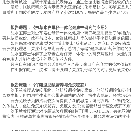
用数据与试验，提取十家企业代表样品，通过数据比较综合评比较好的
最后，张铁鹰研究员表示提高大豆蛋白消化率是核心，溶解度是其关键
白质和干物质溶解度，发酵产品至少达到30%，酶解产品至少达到40
报告课题：《虫草素在母仔一体化健康中研究与应用》
沈水宝博士对虫草素在母仔一体化健康中研究与应用做出了详细的讲
要从按质论价、效率与成本、猪群健康提升等关键抓手来摆脱目前的困
如何保障动物健康?沈水宝博士提出“反求诸己”，建立自身免疫防线，
营养强化理念—关注生命早期营养，总结了母猪“健康城墙”营养策略的
沈水宝博士详解了虫草素在母仔猪一体化中的研究与应用，大量试验
身免疫力才能有效抵抗外界病菌的入侵。
具有自主知识产权的容氏®虫草素产品，来自广东容大的技术创新和
在汇报的尾声，沈水宝博士强调了关注乳仔猪的同时，更应该关心种猪
报告课题：《仔猪脂肪酸营养与免疫稳态》
刘玉兰教授从免疫系统、脂肪酸调控免疫应激、脂肪酸调控免疫抑制
畜禽生长，但饲用抗生素的会带来细菌耐药性、抗生素残留、环境污染
营养免疫学为防治动物疾病提供了新的思路，研究发现，平衡的免疫
的体抗力，促进免疫系统发育、免疫力发挥;而当猪只处于应激状态下
刘玉兰教授通过对多组试验数据的剖析证明，n-3 PUFA、共轭亚
抗病力;月桂酸单甘脂具有很好的抗菌抗病毒作用，是非常有潜力的抗生