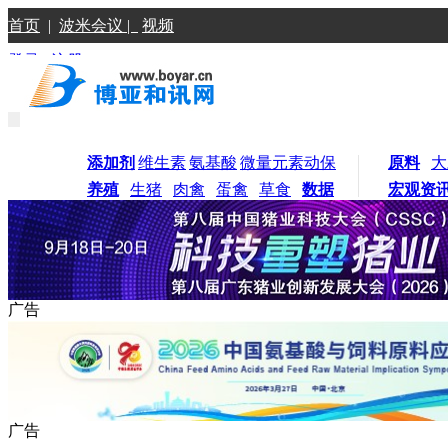
首页
|
波米会议 |
视频
登录
|
注册
添加剂
维生素
氨基酸
微量元素
动保
原料
大
养殖
生猪
肉禽
蛋禽
草食
数据
宏观资
广告
广告