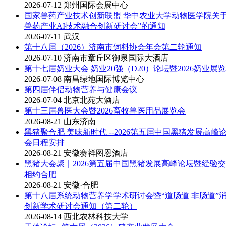
2026-07-12
郑州国际会展中心
国家兽药产业技术创新联盟 华中农业大学动物医学院关于举
兽药产业AI技术融合创新研讨会”的通知
2026-07-11
武汉
第十八届（2026）济南市饲料协会年会第二轮通知
2026-07-10
济南市章丘区御泉国际大酒店
第十七届奶业大会 奶业20强（D20）论坛暨2026奶业展
2026-07-08
南昌绿地国际博览中心
第四届伴侣动物营养与健康会议
2026-07-04
北京北苑大酒店
第十三届兽医大会暨2026畜牧兽医用品展览会
2026-08-21
山东济南
黑猪聚合肥 美味新时代 --2026第五届中国黑猪发展高
会日程安排
2026-08-21
安徽赛祥图恩酒店
黑猪大会聚｜2026第五届中国黑猪发展高峰论坛暨经验
相约合肥
2026-08-21
安徽·合肥
第十八届系统动物营养学学术研讨会暨“道肠道 非肠道”
创新学术研讨会通知（第二轮）
2026-08-14
西北农林科技大学