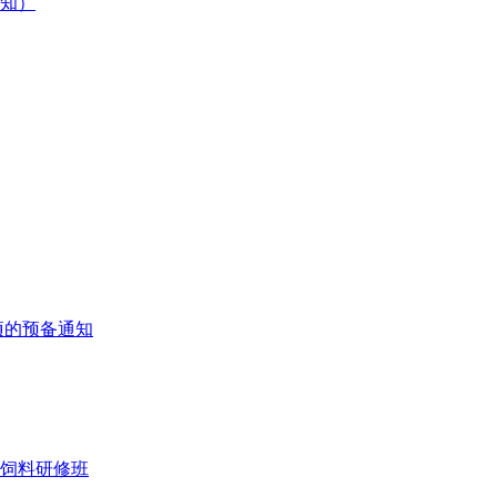
知）
项的预备通知
刍饲料研修班