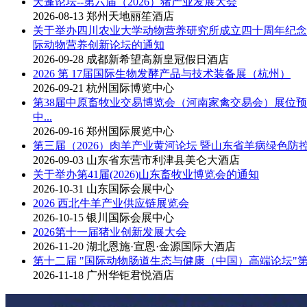
天蓬论坛--第六届（2026）猪产业发展大会
2026-08-13
郑州天地丽笙酒店
关于举办四川农业大学动物营养研究所成立四十周年纪念
际动物营养创新论坛的通知
2026-09-28
成都新希望高新皇冠假日酒店
2026 第 17届国际生物发酵产品与技术装备展（杭州）
2026-09-21
杭州国际博览中心
第38届中原畜牧业交易博览会（河南家禽交易会）展位
中...
2026-09-16
郑州国际展览中心
第三届（2026）肉羊产业黄河论坛 暨山东省羊病绿色防
2026-09-03
山东省东营市利津县美仑大酒店
关于举办第41届(2026)山东畜牧业博览会的通知
2026-10-31
山东国际会展中心
2026 西北牛羊产业供应链展览会
2026-10-15
银川国际会展中心
2026第十一届猪业创新发展大会
2026-11-20
湖北恩施·宣恩·金源国际大酒店
第十二届 "国际动物肠道生态与健康（中国）高端论坛"
2026-11-18
广州华钜君悦酒店