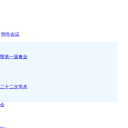
.
明年会议
暨第一届禽业
二十二次学术
讨会