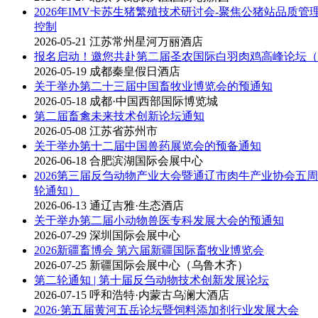
2026年IMV卡苏生猪繁殖技术研讨会-聚焦公猪站品质管
控制
2026-05-21
江苏常州星河万丽酒店
报名启动！邀您共赴第二届圣农国际白羽肉鸡高峰论坛（
2026-05-19
成都秦皇假日酒店
关于举办第二十三届中国畜牧业博览会的预通知
2026-05-18
成都·中国西部国际博览城
第二届畜禽未来技术创新论坛通知
2026-05-08
江苏省苏州市
关于举办第十二届中国兽药展览会的预备通知
2026-06-18
合肥滨湖国际会展中心
2026第三届反刍动物产业大会暨通辽市肉牛产业协会五
轮通知）
2026-06-13
通辽吉雅·生态酒店
关于举办第二届小动物兽医专科发展大会的预通知
2026-07-29
深圳国际会展中心
2026新疆畜博会 第六届新疆国际畜牧业博览会
2026-07-25
新疆国际会展中心（乌鲁木齐）
第二轮通知 | 第十届反刍动物技术创新发展论坛
2026-07-15
呼和浩特·内蒙古乌澜大酒店
2026·第五届黄河五岳论坛暨饲料添加剂行业发展大会