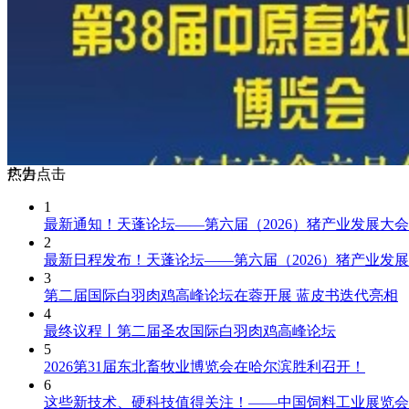
广告
热力点击
1
最新通知！天蓬论坛——第六届（2026）猪产业发展大会将
2
最新日程发布！天蓬论坛——第六届（2026）猪产业发展大
3
第二届国际白羽肉鸡高峰论坛在蓉开展 蓝皮书迭代亮相
4
最终议程丨第二届圣农国际白羽肉鸡高峰论坛
5
2026第31届东北畜牧业博览会在哈尔滨胜利召开！
6
这些新技术、硬科技值得关注！——中国饲料工业展览会