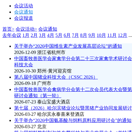
会议活动
会议通知
会议报道
首页>
会议活动>
会议通知
去年会议
1月
2月
3月
4月
5月
6月
7月
8月
9月
10月
11月
12月
..
关于举办“2026中国维生素产业发展高层论坛”的通知
2026-12-09
浙江省杭州市
中国畜牧兽医学会家禽学分会第二十三次家禽学术研讨会
科技大会
2026-10-30
郑州·黄河迎宾馆
第八届中国猪业科技大会（CSSC 2026）
2026-09-18
广州市
中国畜牧兽医学会禽病学分会第十二次会员代表大会暨第
研讨会通知（第一轮）
2026-07-23
泰山宝盛大酒店
第七届（2026）哈尔滨猪业论坛暨黑猪产业协同发展研
2026-03-27
哈尔滨永泰喜来登酒店
关于举办“2026中国氨基酸与饲料原料应用研讨会”的通知
2026-03-27
北京