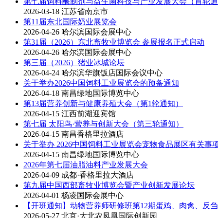
第七届饲料酶制剂与益生菌科技与产业发展大会（首轮通
2026-03-18
江苏省南京市
第11届东北国际奶业展览会
2026-04-26
哈尔滨国际会展中心
第31届（2026）东北畜牧业博览会 参展报名正式启动
2026-04-26
哈尔滨国际会展中心
第三届（2026）猪业冰城论坛
2026-04-24
哈尔滨华旗饭店国际会议中心
关于举办2026中国饲料工业展览会的预备通知
2026-04-18
南昌绿地国际博览中心
第13届营养创新与健康养殖大会（第1轮通知）
2026-04-15
江西前湖迎宾馆
第七届 太阳鸟·营养与创新大会（第三轮通知）
2026-04-15
南昌香格里拉酒店
关于举办 2026中国饲料工业展览会宠物食品展区有关事
2026-04-15
南昌绿地国际博览中心
2026年第七届油脂油料产业发展大会
2026-04-09
成都·香格里拉大酒店
第九届中国西部畜牧业博览会暨产业创新发展论坛
2026-04-01
杨凌国际会展中心
【开班通知】动物营养师研修班第12期蛋鸡、肉禽、反
2026-05-27
北京·大北农凤凰国际创新园