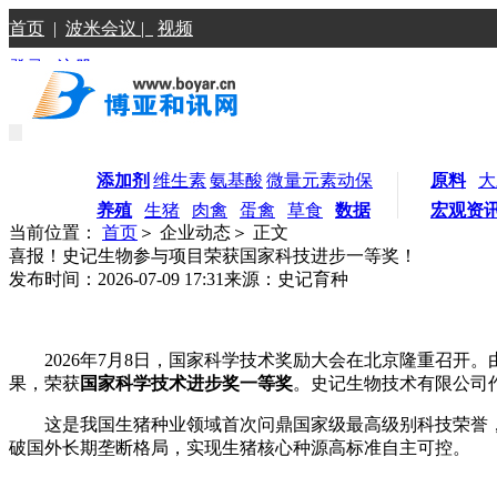
首页
|
波米会议 |
视频
登录
|
注册
添加剂
维生素
氨基酸
微量元素
动保
原料
大
养殖
生猪
肉禽
蛋禽
草食
数据
宏观资
当前位置：
首页
＞ 企业动态＞ 正文
喜报！史记生物参与项目荣获国家科技进步一等奖！
发布时间：2026-07-09 17:31
来源：史记育种
2026年7月8日，国家科学技术奖励大会在北京隆重召开
果，荣获
国家科学技术进步奖一等奖
。史记生物技术有限公司
这是我国生猪种业领域首次问鼎国家级最高级别科技荣誉
破国外长期垄断格局，实现生猪核心种源高标准自主可控。