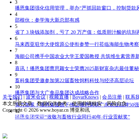
3
播恩集团强化信用管理，举办“严抓回款窗口，控制货款
4
邵根伙：参学海大新总部有感
5
省了 3 块钱添加剂，亏了 20 万产值：低质胆汁酸的坑别
6
马来西亚驻华大使馆原公使衔参赞一行莅临海能生物考察
7
海能公司携手中国农业大学王爱国教授 共筑维生素营养
8
喜讯！播恩集团曹思颖女士荣膺2025新财富杂志最佳董秘
9
畜科集团受邀参加第22届畜牧饲料科技与经济高层论坛
10
播恩集团与大广食品集团达成战略合作
关于我们
|
波米会议
|
视频直播
|
BoyarKnows
|
会员注册
|
联系
11
本文所载文章、数据仅供参考，使用前请核实，风险自负
实力加冕！播恩集团旗下佛山播恩荣获广东农业品牌50强
Copyright © 2026 www.boyar.cn 博亚和讯
12
京ICP备13008321号-1
播恩集团荣获“致敬与畜牧行业同行40年·行业贡献奖”
公安部备案 11010802029875