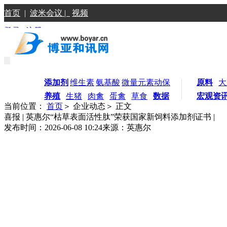
首页
|
波米会议 |
视频
登录
|
注册
添加剂
维生素
氨基酸
微量元素
动保
原料
大
养殖
生猪
肉禽
蛋禽
草食
数据
宏观资
当前位置：
首页
＞ 企业动态＞ 正文
喜报 | 英惠尔“枯草表面活性肽”荣获国家新饲料添加剂证书 |
发布时间：2026-06-08 10:24
来源：英惠尔