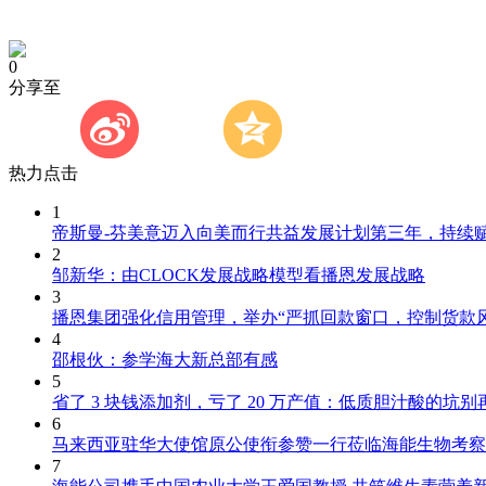
0
分享至
热力点击
1
帝斯曼-芬美意迈入向美而行共益发展计划第三年，持续
2
邹新华：由CLOCK发展战略模型看播恩发展战略
3
播恩集团强化信用管理，举办“严抓回款窗口，控制货款
4
邵根伙：参学海大新总部有感
5
省了 3 块钱添加剂，亏了 20 万产值：低质胆汁酸的坑别
6
马来西亚驻华大使馆原公使衔参赞一行莅临海能生物考察
7