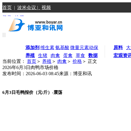
首页
|
波米会议 |
视频
登录
|
注册
添加剂
维生素
氨基酸
微量元素
动保
原料
大
养殖
生猪
肉禽
蛋禽
草食
数据
宏观资
当前位置：
首页
＞
养殖
＞
肉禽
＞
价格
＞ 正文
2026年6月3日肉鸭市场价格
发布时间：2026-06-03 08:45
来源：博亚和讯
6
月3日毛鸭报价（元
/
斤）-震荡