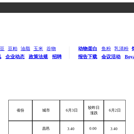
豆
豆粕
油脂
玉米
谷物
动物蛋白
鱼粉
乳清粉
讯
企业动态
政策法规
招聘
报告下载
会议活动
Boy
较昨日
省份
城市
6
月3日
6
月2日
涨跌
昌邑
0.00
3.40
3.40