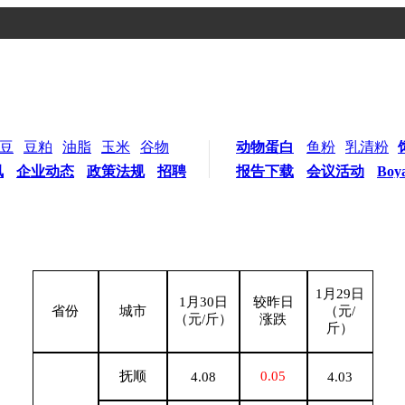
豆
豆粕
油脂
玉米
谷物
动物蛋白
鱼粉
乳清粉
讯
企业动态
政策法规
招聘
报告下载
会议活动
Boy
1
月29日
1
月30日
较昨日
省份
城市
（元/
（元/斤）
涨跌
斤）
抚顺
0.05
4.08
4.03