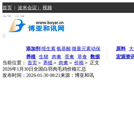
首页
|
波米会议 |
视频
登录
|
注册
添加剂
维生素
氨基酸
微量元素
动保
原料
大
养殖
生猪
肉禽
蛋禽
草食
数据
宏观资
当前位置：
首页
＞
养殖
＞
肉禽
＞
价格
＞ 正文
2026年1月30日全国白羽肉毛鸡价格汇总
发布时间：2026-01-30 08:21
来源：博亚和讯