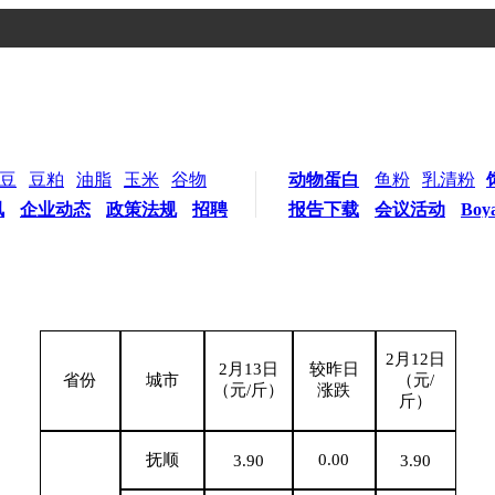
豆
豆粕
油脂
玉米
谷物
动物蛋白
鱼粉
乳清粉
讯
企业动态
政策法规
招聘
报告下载
会议活动
Boy
2
月12日
2
月13日
较昨日
省份
城市
（元/
（元/斤）
涨跌
斤）
抚顺
0.00
3.90
3.90