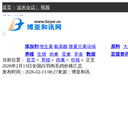
首页
|
波米会议 |
视频
登录
|
注册
添加剂
维生素
氨基酸
微量元素
动保
原料
大
养殖
生猪
肉禽
蛋禽
草食
数据
宏观资
当前位置：
首页
＞
养殖
＞
肉禽
＞
价格
＞ 正文
2026年2月13日全国白羽肉毛鸡价格汇总
发布时间：2026-02-13 08:27
来源：博亚和讯