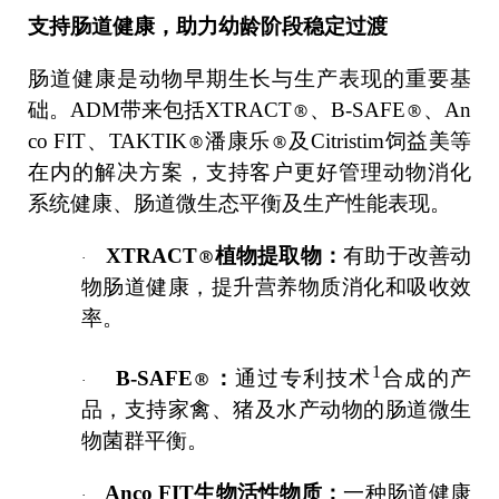
支持肠道健康，助力幼龄阶段稳定过渡
肠道健康是动物早期生长与生产表现的重要基
础。ADM带来包括XTRACT
®
、B-SAFE
®
、An
co FIT、TAKTIK
®
潘康乐
®
及Citristim饲益美等
在内的解决方案，支持客户更好管理动物消化
系统健康、肠道微生态平衡及生产性能表现。
XTRACT
®
植物提取物：
有助于改善动
·
物肠道健康，提升营养物质消化和吸收效
率。
1
B-SAFE
®
：
通过专利技术
合成的产
·
品，支持家禽、猪及水产动物的肠道微生
物菌群平衡
。
Anco FIT
生物活性物质：
一
种肠道
健康
·