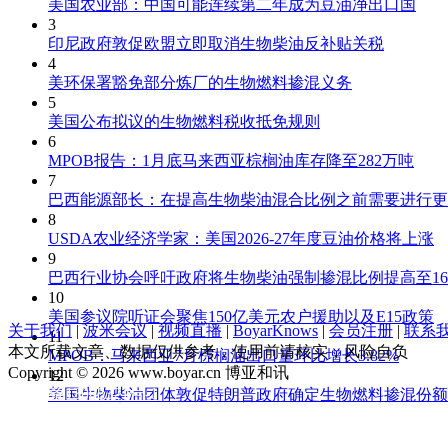
美国农业部：中国可能连续第二年成为豆油净出口国
3
印尼政府敦促欧盟立即取消生物柴油反补贴关税
4
美环保署豁免部分炼厂的生物燃料掺混义务
5
美国公布拟议的生物燃料税收抵免规则
6
MPOB报告：1月底马来西亚棕榈油库存降至282万吨
7
巴西能源部长：在提高生物柴油混合比例之前需要进行更
8
USDA农业经济学家：美国2026-27年度豆油价格将上涨
9
巴西行业协会呼吁政府将生物柴油强制掺混比例提高至16
10
美国参议院听证会聚焦150亿美元农户援助以及E15政策
关于我们
|
波米会议
|
视频直播
|
BoyarKnows
|
会员注册
|
联系
11
本文所载文章、数据仅供参考，使用前请核实，风险自负
MPOB：马来西亚7月棕榈油出口量环比增长3.82%
Copyright © 2026 www.boyar.cn 博亚和讯
12
京ICP备13008321号-1
美国生物柴油团体敦促特朗普政府确定生物燃料掺混份额
公安部备案 11010802029875