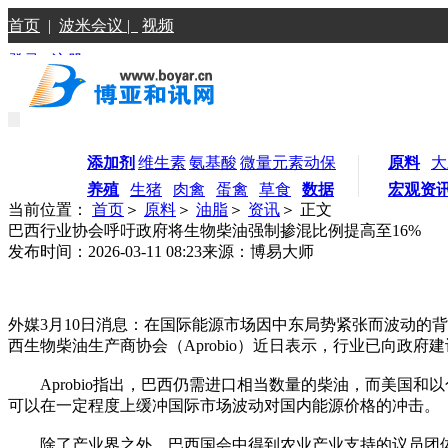
首页
|
波米会议 |
视频
登录
|
注册
添加剂
维生素
氨基酸
微量元素
动保
原料
大
养殖
生猪
肉禽
蛋禽
草食
数据
宏观资
当前位置：
首页
＞
原料
＞
油脂
＞
资讯
＞ 正文
巴西行业协会呼吁政府将生物柴油强制掺混比例提高至16%
发布时间：2026-03-11 08:23
来源：博易大师
外媒3月10日消息：在国际能源市场因中东局势紧张而波动的
西生物柴油生产商协会（Aprobio）近日表示，行业已向政府
Aprobio指出，巴西仍需进口相当数量的柴油，而美国和
可以在一定程度上缓冲国际市场波动对国内能源价格的冲击。
除了产业界之外，巴西国会中得到农业产业支持的议员团体也