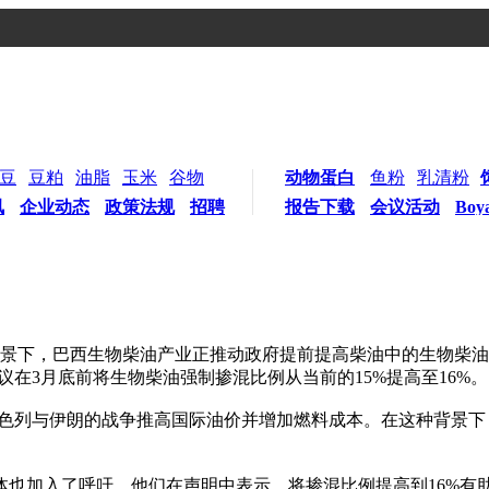
豆
豆粕
油脂
玉米
谷物
动物蛋白
鱼粉
乳清粉
讯
企业动态
政策法规
招聘
报告下载
会议活动
Boy
背景下，巴西生物柴油产业正推动政府提前提高柴油中的生物柴
建议在3月底前将生物柴油强制掺混比例从当前的15%提高至16%。
以色列与伊朗的战争推高国际油价并增加燃料成本。在这种背景
加入了呼吁。他们在声明中表示，将掺混比例提高到16%有