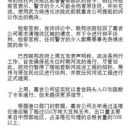
布的授权向该地区部署警察部队的命令。帕拉州检
察官表示，警方的介入可能会伤害原住民，并补充
说，使用武力将违反法院此前就嘉吉公司提起的诉
讼作出的裁决。
检察官称，在该诉讼中，联邦法院驳回了嘉吉
公司要求清理该区域的请求，并下令进行和平谈
判。检察官称，任何警方的介入都需要事先获得法
院的命令。
巴西联邦政府上周五发表声明称，疏浚是例行
工作，旨在确保低水位时期河流的通行。尽管如
此，政府仍暂停了塔帕若斯河疏浚工程的招标，等
待与原住民社区进行谈判，并就任何河流工程进行
正式磋商。
上周，嘉吉公司证实抗议者在码头入口处阻断
了卡车通行，但未提供更多细节。
根据港口部门的数据，嘉吉公司去年通过圣塔
伦港运输了超过550万吨大豆和玉米。出口量主要
来自中西部地区，占圣塔伦处理的总粮食量的70%
以上。