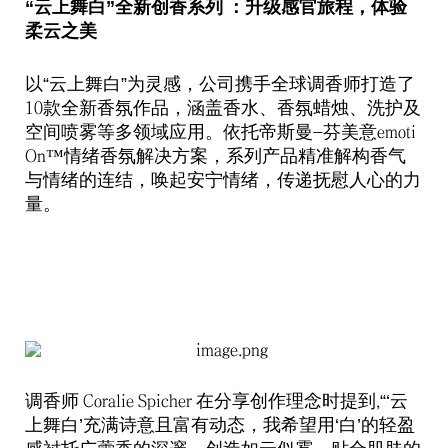
“云上舞白”全新创香系列
：升级感官旅程，体验
柔云之美
以“云上舞白”为灵感，公司携手全球调香师打造了
款全新香氛作品，涵盖香水、香氛蜡烛、洗护及
10
空间喷雾等多领域应用。依托帝斯曼
芬美意
-
emoti
情绪香氛解决方案，系列产品精准解构香气
On™
与情绪的连结，唤起安宁情绪，传递抚慰人心的力
量。
调香师
在分享创作理念时提到
“‘云
Coralie Spicher
,
上舞白’充满诗意且富有动态，我希望用‘白’的轻盈