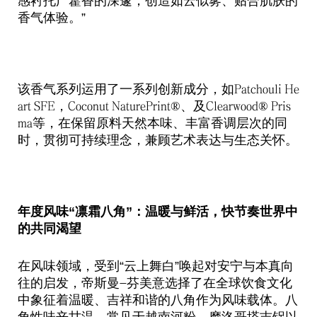
感衬托
广藿香的深邃，创造如云似雾、贴合肌肤的
香气体验。”
该香气系列运用了一系列创新成分，如
Patchouli He
，
、及
art SFE
Coconut NaturePrint®
Clearwood® Pris
等，在保留原料天然本味、丰富香调层次的同
ma
时，贯彻可持续理念，兼顾艺术表达与生态关怀。
年度风味“凛霜八角”：温暖与鲜活，快节奏世界中
的共同渴望
在风味领域，受到“云上舞白”唤起对安宁与本真向
往的启发，帝斯曼
芬美意选择了在全球饮食文化
-
中象征着温暖、吉祥和谐的八角作为风味载体。八