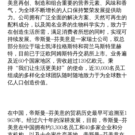
美意再创、制造和组合重要的营养元素、风味和香
气，为全球不断增长的人口保持繁荣发展提供助
力。公司拥有广泛全面的解决方案、天然可再生的
配料成分，以及闻名业界的生物科学实力，致力于
在创造生活所需，满足消费者所想的同时，实现可
持续发展。帝斯曼
芬美意是一家瑞士公司，双总
-
部分别位于瑞士凯泽拉格斯特和荷兰马斯特里赫
特，目前已于泛欧阿姆斯特丹交易所上市。业务遍
及近
个国家地区，营收超过
亿欧元。秉
60
120
持
我们让生活更美好
的使命，近
名员工
“
”
30,000
组成的多样化全球团队随时随地致力于为全球数十
亿人口创造价值。
在中国，帝斯曼
芬美意的贸易历史最早可追溯至
-
1
年。经过六十年的深耕发展，目前，帝斯曼
芬
963
-
美意在中国拥有约
名员工和
多家企业和分
3,300
40
支机构，以及十余家生产基地。帝斯曼
芬美意在
-