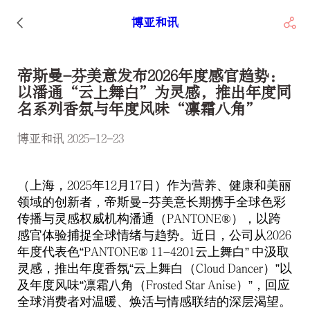
博亚和讯
帝斯曼-芬美意发布2026年度感官趋势：
以潘通“云上舞白”为灵感，推出年度同
名系列香氛与年度风味“凛霜八角”
博亚和讯 2025-12-23
（上海，
年
月
日）
作为营养、健康和美丽
2025
12
17
领域的创新者，帝斯曼
芬美意长期携手
全球色彩
-
传播与灵感权威机构
潘通（
），以跨
PANTONE®
感官体验捕捉全球情绪与趋势。近日，公司
从
2026
年度代表色
“
云上舞白”
中汲取
PANTONE® 11-4201
灵感，推出年度香氛“云上舞白（
）”以
Cloud Dancer
及年度风味“凛霜八角（
）”，回应
Frosted Star Anise
全球消费者对温暖、焕活与情感联结的深层渴望。