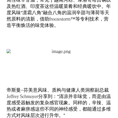
角性味辛甘温，常见于越南河粉、摩洛哥塔吉锅以
及热红酒、印度茶这些温暖菜肴和经典暖饮中。年
度风味“凛霜八角”融合八角的温润辛甜与薄荷等天
然原料的清新，借助
等专利技术，营
freezestorm™
造平衡焕活的味觉体验。
帝斯曼
芬美意风味、质构与健康人类洞察副总裁
-
分享到：“清凉并非味觉，而是由温
Jeffrey Schmoyer
度感受器触发的复杂感官现象。同样的，辛辣、温
热或者麻痹感这些不同的神经感受，都能通过多维
方式对风味层次进行升华。”