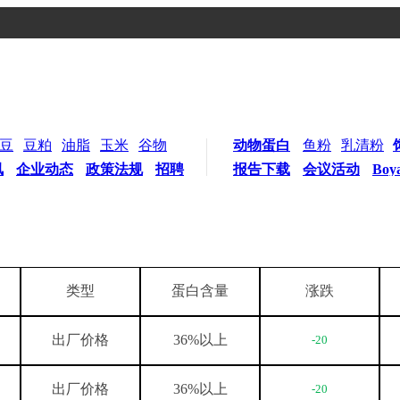
豆
豆粕
油脂
玉米
谷物
动物蛋白
鱼粉
乳清粉
讯
企业动态
政策法规
招聘
报告下载
会议活动
Boy
类型
蛋白含量
涨跌
出厂价格
36%
以上
-20
出厂价格
36%
以上
-20