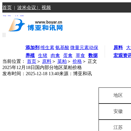
首页
|
波米会议 |
视频
登录
|
注册
添加剂
维生素
氨基酸
微量元素
动保
原料
大
养殖
生猪
肉禽
蛋禽
草食
数据
宏观资
当前位置：
首页
＞
原料
＞
菜粕
＞
价格
＞ 正文
2025年12月18日国内部分地区菜粕价格
发布时间：2025-12-18 13:40
来源：博亚和讯
地区
安徽
江苏