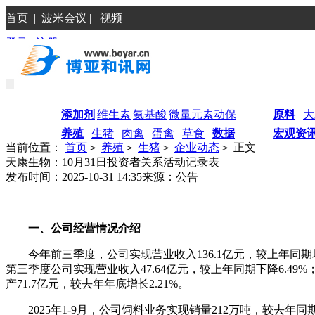
首页
|
波米会议 |
视频
登录
|
注册
添加剂
维生素
氨基酸
微量元素
动保
原料
大
养殖
生猪
肉禽
蛋禽
草食
数据
宏观资
当前位置：
首页
＞
养殖
＞
生猪
＞
企业动态
＞ 正文
天康生物：10月31日投资者关系活动记录表
发布时间：2025-10-31 14:35
来源：公告
一、公司经营情况介绍
今年前三季度，公司实现营业收入136.1亿元，较上年同期增
第三季度公司实现营业收入47.64亿元，较上年同期下降6.49%；
产71.7亿元，较去年年底增长2.21%。
2025年1-9月，公司饲料业务实现销量212万吨，较去年同