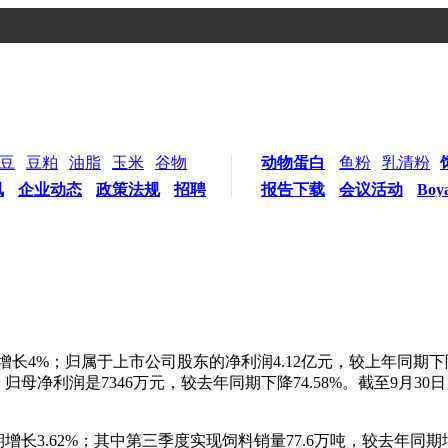
豆
豆粕
油脂
玉米
谷物
动物蛋白
鱼粉
乳清粉
讯
企业动态
政策法规
招聘
报告下载
会议活动
Boy
长4%；归属于上市公司股东的净利润4.12亿元，较上年同期下降2
归母净利润是7346万元，较去年同期下降74.58%。截至9月30日
期增长3.62%；其中第三季度实现饲料销量77.6万吨，较去年同期