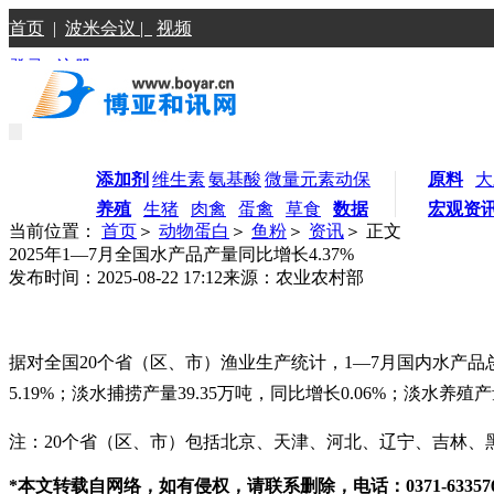
首页
|
波米会议 |
视频
登录
|
注册
添加剂
维生素
氨基酸
微量元素
动保
原料
大
养殖
生猪
肉禽
蛋禽
草食
数据
宏观资
当前位置：
首页
＞
动物蛋白
＞
鱼粉
＞
资讯
＞ 正文
2025年1—7月全国水产品产量同比增长4.37%
发布时间：2025-08-22 17:12
来源：农业农村部
据对全国20个省（区、市）渔业生产统计，1—7月国内水产品总产量3
5.19%；淡水捕捞产量39.35万吨，同比增长0.06%；淡水养殖产量
注：20个省（区、市）包括北京、天津、河北、辽宁、吉林
*本文转载自网络，如有侵权，请联系删除，电话：0371-633576