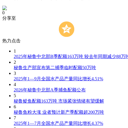
0
分享至
热力点击
1
2025年秘鲁中北部B季配额163万吨 较去年同期减少88万
2
秘鲁生产部宣布第二捕季临时配额50万吨
3
2025年1—9月全国水产品产量同比增长4.51%
4
2026年秘鲁中北部A季捕鱼配额公布
5
秘鲁鳀鱼配额163万吨 市场紧张情绪有望缓解
6
秘鲁鱼粉大涨 业者预计新产季配额超200万吨
7
2025年1—7月全国水产品产量同比增长4.37%