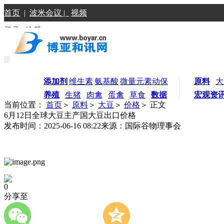
首页
|
波米会议 |
视频
登录
|
注册
添加剂
维生素
氨基酸
微量元素
动保
原料
大
养殖
生猪
肉禽
蛋禽
草食
数据
宏观资
当前位置：
首页
＞
原料
＞
大豆
＞
价格
＞ 正文
6月12日全球大豆主产国大豆出口价格
发布时间：2025-06-16 08:22
来源：国际谷物理事会
0
分享至