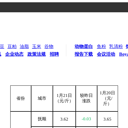
豆
豆粕
油脂
玉米
谷物
动物蛋白
鱼粉
乳清粉
讯
企业动态
政策法规
招聘
报告下载
会议活动
Boy
1
月20日
1
月21日
较昨日
省份
城市
（元/
（元/斤）
涨跌
斤）
抚顺
-0.03
3.62
3.65