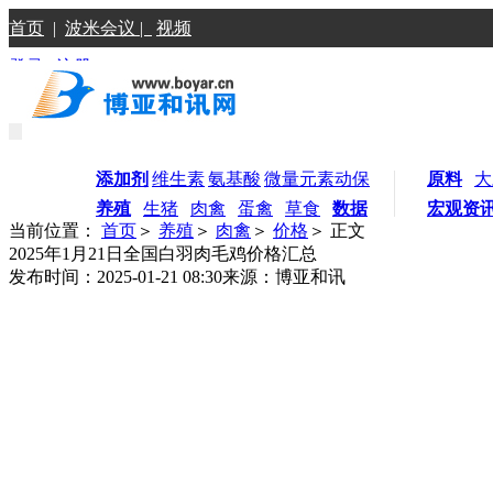
首页
|
波米会议 |
视频
登录
|
注册
添加剂
维生素
氨基酸
微量元素
动保
原料
大
养殖
生猪
肉禽
蛋禽
草食
数据
宏观资
当前位置：
首页
＞
养殖
＞
肉禽
＞
价格
＞ 正文
2025年1月21日全国白羽肉毛鸡价格汇总
发布时间：2025-01-21 08:30
来源：博亚和讯