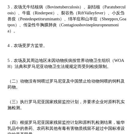
3．农场无牛结核病（Bovinetuberculosis）、副结核（Paratubercul
osis）、牛瘟（Rinderpest）、裂谷热（RiftValleyfever）、小反刍
兽疫（Pestedespetitsruminants）、绵羊痘和山羊痘（Sheeppox,Goa
tpox）、传染性牛胸膜肺炎（Contagiousbovinepleuropneumoni
a）。
4．农场受罗方监管。
5．农场及其周边地区未因动物疾病按世界动物卫生组织（WOA
H）法典和罗马尼亚动物卫生法规规定而受到检疫限制。
（二）动物没有饲喂过罗马尼亚及中国禁止给动物饲喂的饲料及
药物。
（三）执行罗马尼亚国家残留监控计划，并要求企业对原料乳实
施检测。
（四）根据罗马尼亚国家残留监控计划和原料乳检测结果，输华
乳品中的兽药、农药和其他有毒有害物质残留不超过中国标准设