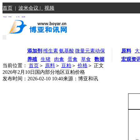
首页
|
波米会议 |
视频
登录
|
注册
添加剂
维生素
氨基酸
微量元素
动保
原料
大
养殖
生猪
肉禽
蛋禽
草食
数据
宏观资
当前位置：
首页
＞
原料
＞
豆粕
＞
价格
＞ 正文
2026年2月10日国内部分地区豆粕价格
发布时间：2026-02-10 10:40
来源：博亚和讯