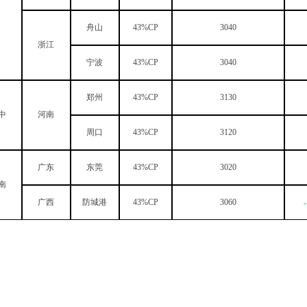
舟山
43%CP
3040
浙江
宁波
43%CP
3040
郑州
43%CP
3130
中
河南
周口
43%CP
3120
广东
东莞
43%CP
3020
南
广西
防城港
43%CP
3060
-