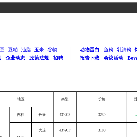
豆
豆粕
油脂
玉米
谷物
动物蛋白
鱼粉
乳清粉
讯
企业动态
政策法规
招聘
报告下载
会议活动
Boy
地区
类型
价格
吉林
长春
43%CP
3230
-
大连
43%CP
3180
-