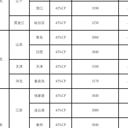
北
辽宁
营口
43%CP
3190
-
黑龙江
哈尔滨
43%CP
3250
-
青岛
43%CP
3060
-
山东
日照
43%CP
3040
北
天津
天津
43%CP
3160
-
河北
秦皇岛
43%CP
3170
-
张家港
43%CP
3040
江苏
连云港
43%CP
3080
东
泰州
43%CP
3040