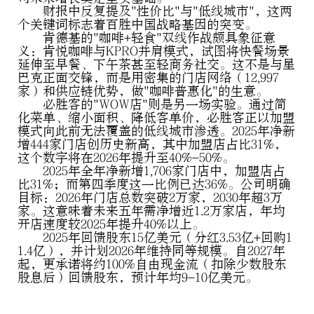
财报中反复提及"性价比"与"低线城市"，这两
个关键词标志着百胜中国战略基因的突变。
肯德基的"咖啡+轻食"双线作战颇具象征意
义：肯悦咖啡与KPRO并肩模式，试图将快餐场景
延伸至早餐、下午茶甚至轻商务社交。这不是与星
巴克正面交锋，而是用密集的门店网络（12,997
家）和供应链优势，做"咖啡普惠化"的生意。
必胜客的"WOW店"则是另一场实验。通过简
化菜单、缩小面积、降低客单价，必胜客正以加盟
模式向此前无法覆盖的低线城市渗透。2025年净新
增444家门店创历史新高，其中加盟店占比31%，
这个数字将在2026年提升至40%-50%。
2025年全年净新增1,706家门店中，加盟店占
比31%；而第四季度这一比例已达36%。公司明确
目标：2026年门店总数突破2万家，2030年超3万
家。这意味着未来五年需净增近1.2万家店，年均
开店速度较2025年提升40%以上。
2025年回馈股东15亿美元（分红3.53亿+回购1
1.4亿），并计划2026年维持同等规模。自2027年
起，更承诺将约100%自由现金流（扣除少数股东
股息后）回馈股东，预计年均9-10亿美元。