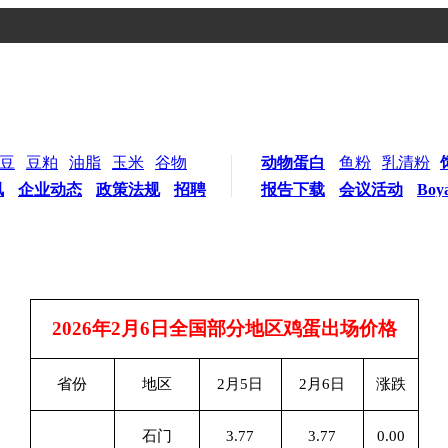
豆
豆粕
油脂
玉米
谷物
动物蛋白
鱼粉
乳清粉
讯
企业动态
政策法规
招聘
报告下载
会议活动
Boy
2026
年2月6日全国部分地区鸡蛋出场价格
省份
地区
2
月5日
2
月6日
涨跌
石门
3.77
3.77
0.00