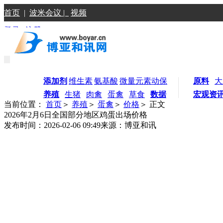
首页
|
波米会议 |
视频
登录
|
注册
添加剂
维生素
氨基酸
微量元素
动保
原料
大
养殖
生猪
肉禽
蛋禽
草食
数据
宏观资
当前位置：
首页
＞
养殖
＞
蛋禽
＞
价格
＞ 正文
2026年2月6日全国部分地区鸡蛋出场价格
发布时间：2026-02-06 09:49
来源：博亚和讯