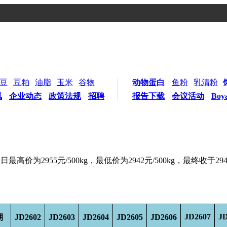
豆
豆粕
油脂
玉米
谷物
动物蛋白
鱼粉
乳清粉
讯
企业动态
政策法规
招聘
报告下载
会议活动
Boy
最高价为2955元/500kg，最低价为2942元/500kg，最终收于29
JD2607
JD
期
JD2602
JD2603
JD2604
JD2605
JD2606