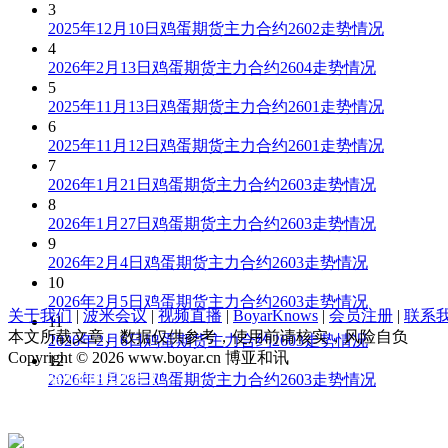
3
2025年12月10日鸡蛋期货主力合约2602走势情况
4
2026年2月13日鸡蛋期货主力合约2604走势情况
5
2025年11月13日鸡蛋期货主力合约2601走势情况
6
2025年11月12日鸡蛋期货主力合约2601走势情况
7
2026年1月21日鸡蛋期货主力合约2603走势情况
8
2026年1月27日鸡蛋期货主力合约2603走势情况
9
2026年2月4日鸡蛋期货主力合约2603走势情况
10
2026年2月5日鸡蛋期货主力合约2603走势情况
关于我们
|
波米会议
|
视频直播
|
BoyarKnows
|
会员注册
|
联系
11
本文所载文章、数据仅供参考，使用前请核实，风险自负
2026年2月6日鸡蛋期货主力合约2603走势情况
Copyright © 2026 www.boyar.cn 博亚和讯
12
京ICP备13008321号-1
2026年1月28日鸡蛋期货主力合约2603走势情况
公安部备案 11010802029875