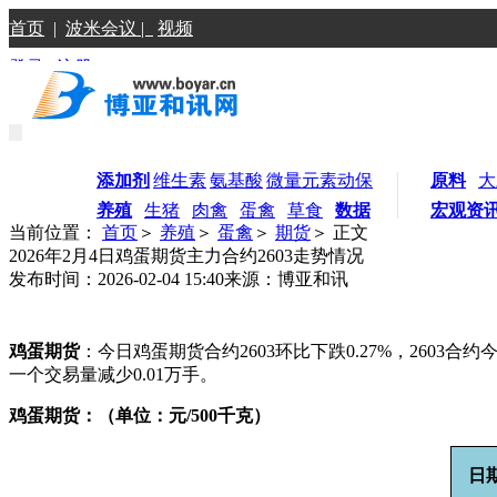
首页
|
波米会议 |
视频
登录
|
注册
添加剂
维生素
氨基酸
微量元素
动保
原料
大
养殖
生猪
肉禽
蛋禽
草食
数据
宏观资
当前位置：
首页
＞
养殖
＞
蛋禽
＞
期货
＞ 正文
2026年2月4日鸡蛋期货主力合约2603走势情况
发布时间：2026-02-04 15:40
来源：博亚和讯
鸡蛋期货
：今日鸡蛋期货合约2603环比下跌0.27%，2603合约今日
一个交易量减少0.01万手。
鸡蛋期货：（单位：元/500千克）
日