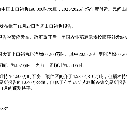
口销售198,000吨大豆，2025/2026市场年度付运。民间出口商
0）发布截至11月27日当周出口销售报告。
报告被暂停发布。政府重开后，美国农业部表示将按顺序补发缺
口销售料净增60-200万吨。其中2025-26年度料净增60-200
预计为357万吨，之前一周预计为333万吨。
维持在4,690万吨不变，预估区间介于4,580-4,810万吨，
所报告的1,640万公顷，但低于布宜诺斯艾利斯谷物交易所报告的
11月的预测持平。
33*