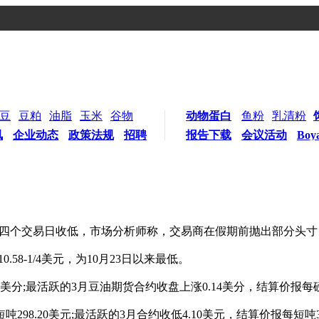
豆
豆粕
油脂
玉米
谷物
动物蛋白
鱼粉
乳清粉
讯
企业动态
政策法规
招聘
报告下载
会议活动
Boy
连续第四个交易日收低，市场分析师称，交易商在假期前抛出部分头
.58-1/4美元，为10月23日以来最低。
52美分;最活跃的3月豆油期货合约收盘上涨0.14美分，结算价报每磅
298.20美元;最活跃的3月合约收低4.10美元，结算价报每短吨30