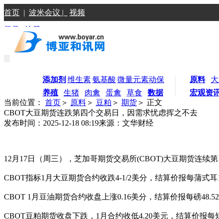
首页
|
波米会议 |
视频
登录
|
注册
添加剂
维生素
氨基酸
微量元素
动保
原料
大
养殖
生猪
肉禽
蛋禽
草食
数据
宏观资
当前位置：
首页
＞
原料
＞
豆粕
＞
期货
＞ 正文
CBOT大豆期货连跌第四个交易日，因需求忧虑挥之不去
发布时间：2025-12-18 08:19
来源：文华财经
12月17日（周三），芝加哥期货交易所(CBOT)大豆期货
CBOT指标1月大豆期货合约收跌4-1/2美分，结算价报每蒲式耳10
CBOT 1月豆油期货合约收盘上涨0.16美分，结算价报每磅48.
CBOT豆粕期货收盘下跌，1月合约收低4.20美元，结算价报每短吨