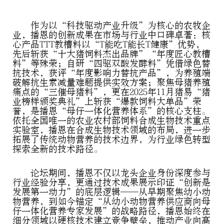
作为以“科技驱动产业升级”为核心的农牧企
业，播恩的创新成果在市场与行业中口碑卓著：核
心产品TTT教槽料以“T能吃T能长T健康”优势，
先后斩获“十大猪饲料杰出品牌”“年度匠心教槽
料”等殊荣；自研“四驱双酸发酵料”凭借绿色替
抗技术，获评“年度影响力替抗产品”，为养殖端
破解抗生素减量难题提供实效方案；聚焦母猪养殖
痛点的“三催母猪料”，更在2025年11月猪易“猪
业榜样颁奖典礼”上斩获“爆款饲料大单品”荣
誉，是播恩“母仔一体化营养体系”的核心支柱。
依托全国唯一的农业农村部饲料合成生物技术重点
实验室，播恩在合成生物技术领域的布局，进一步
拓展了传统动物营养的技术边界，为行业绿色转型
探索全新的技术路径。
论坛期间，播恩不仅以龙头企业身份深度参与
行业经验分享，更通过技术成果展示印证“创新是
发展第一动力”的底层逻辑——从早期聚焦幼小动
物营养，到如今锚定“从幼小动物营养供应商向母
仔一体化营养专家发展”的战略路径，播恩始终在
细分领域以硬核技术建立竞争壁垒，推动产业向高