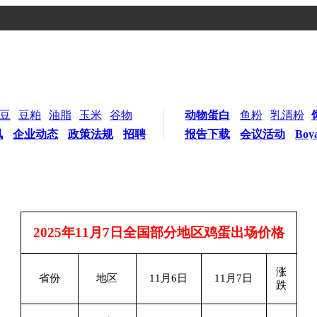
豆
豆粕
油脂
玉米
谷物
动物蛋白
鱼粉
乳清粉
讯
企业动态
政策法规
招聘
报告下载
会议活动
Boy
2025
年11月7日全国部分地区鸡蛋出场价格
涨
省份
地区
11
月6日
11
月7日
跌