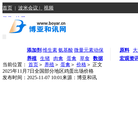
首页
|
波米会议 |
视频
登录
|
注册
添加剂
维生素
氨基酸
微量元素
动保
原料
大
养殖
生猪
肉禽
蛋禽
草食
数据
宏观资
当前位置：
首页
＞
养殖
＞
蛋禽
＞
价格
＞ 正文
2025年11月7日全国部分地区鸡蛋出场价格
发布时间：2025-11-07 10:01
来源：博亚和讯