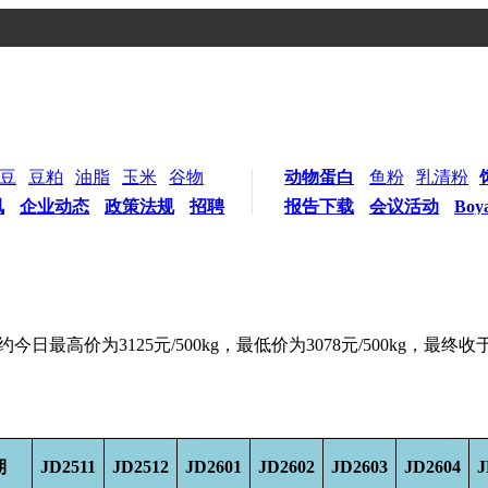
豆
豆粕
油脂
玉米
谷物
动物蛋白
鱼粉
乳清粉
讯
企业动态
政策法规
招聘
报告下载
会议活动
Boy
今日最高价为3125元/500kg，最低价为3078元/500kg，最终收于
期
JD2511
JD2512
JD2601
JD2602
JD2603
JD2604
J