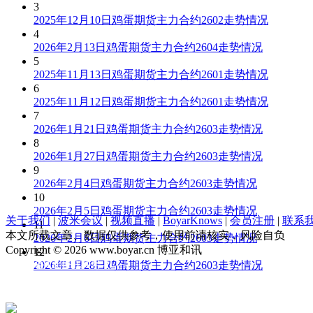
3
2025年12月10日鸡蛋期货主力合约2602走势情况
4
2026年2月13日鸡蛋期货主力合约2604走势情况
5
2025年11月13日鸡蛋期货主力合约2601走势情况
6
2025年11月12日鸡蛋期货主力合约2601走势情况
7
2026年1月21日鸡蛋期货主力合约2603走势情况
8
2026年1月27日鸡蛋期货主力合约2603走势情况
9
2026年2月4日鸡蛋期货主力合约2603走势情况
10
2026年2月5日鸡蛋期货主力合约2603走势情况
关于我们
|
波米会议
|
视频直播
|
BoyarKnows
|
会员注册
|
联系
11
本文所载文章、数据仅供参考，使用前请核实，风险自负
2026年2月6日鸡蛋期货主力合约2603走势情况
Copyright © 2026 www.boyar.cn 博亚和讯
12
京ICP备13008321号-1
2026年1月28日鸡蛋期货主力合约2603走势情况
公安部备案 11010802029875