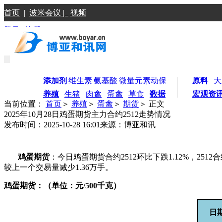
首页
|
波米会议 |
视频
登录
|
注册
添加剂
维生素
氨基酸
微量元素
动保
原料
大
养殖
生猪
肉禽
蛋禽
草食
数据
宏观资
当前位置：
首页
＞
养殖
＞
蛋禽
＞
期货
＞ 正文
2025年10月28日鸡蛋期货主力合约2512走势情况
发布时间：2025-10-28 16:01
来源：博亚和讯
鸡蛋期货
：今日鸡蛋期货合约2512环比下跌1.12%，2512合约
较上一个交易量减少1.36万手。
鸡蛋期货：（单位：元/500千克）
日