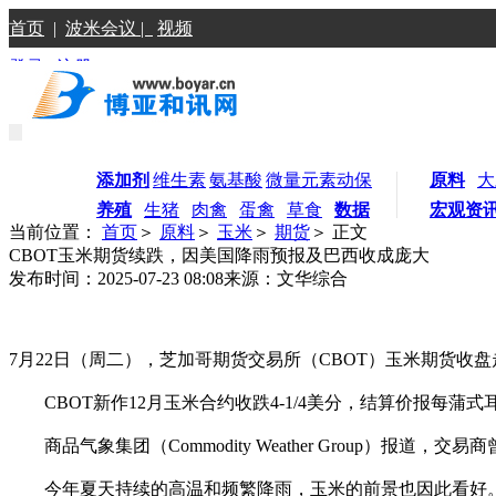
首页
|
波米会议 |
视频
登录
|
注册
添加剂
维生素
氨基酸
微量元素
动保
原料
大
养殖
生猪
肉禽
蛋禽
草食
数据
宏观资
当前位置：
首页
＞
原料
＞
玉米
＞
期货
＞ 正文
CBOT玉米期货续跌，因美国降雨预报及巴西收成庞大
发布时间：2025-07-23 08:08
来源：文华综合
7月22日（周二），芝加哥期货交易所（CBOT）玉米期货
CBOT新作12月玉米合约收跌4-1/4美分，结算价报每蒲式耳4
商品气象集团（Commodity Weather Group）
今年夏天持续的高温和频繁降雨，玉米的前景也因此看好