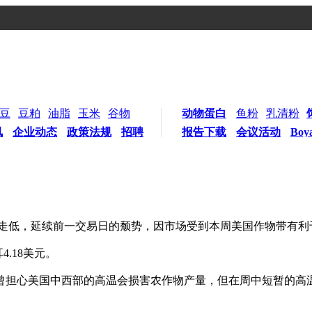
豆
豆粕
油脂
玉米
谷物
动物蛋白
鱼粉
乳清粉
讯
企业动态
政策法规
招聘
报告下载
会议活动
Boy
收盘走低，延续前一交易日的颓势，因市场受到本周美国作物带有
.18美元。
报道，交易商曾担心美国中西部的高温会损害农作物产量，但在周中短暂
。