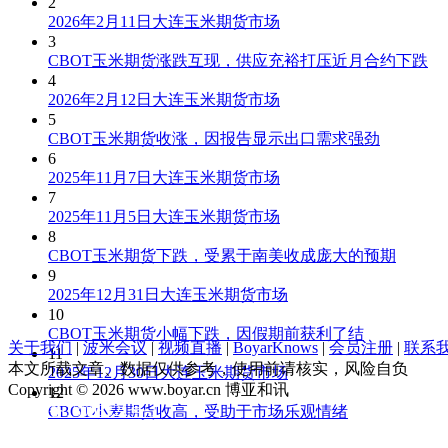
2
2026年2月11日大连玉米期货市场
3
CBOT玉米期货涨跌互现，供应充裕打压近月合约下跌
4
2026年2月12日大连玉米期货市场
5
CBOT玉米期货收涨，因报告显示出口需求强劲
6
2025年11月7日大连玉米期货市场
7
2025年11月5日大连玉米期货市场
8
CBOT玉米期货下跌，受累于南美收成庞大的预期
9
2025年12月31日大连玉米期货市场
10
CBOT玉米期货小幅下跌，因假期前获利了结
关于我们
|
波米会议
|
视频直播
|
BoyarKnows
|
会员注册
|
联系
11
本文所载文章、数据仅供参考，使用前请核实，风险自负
2025年12月30日大连玉米期货市场
Copyright © 2026 www.boyar.cn 博亚和讯
12
京ICP备13008321号-1
CBOT小麦期货收高，受助于市场乐观情绪
公安部备案 11010802029875