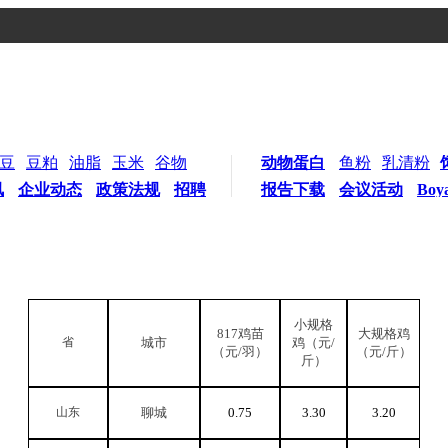
豆
豆粕
油脂
玉米
谷物
动物蛋白
鱼粉
乳清粉
讯
企业动态
政策法规
招聘
报告下载
会议活动
Boy
小规格
817
鸡苗
大规格鸡
省
城市
鸡（元/
（元/羽）
（元/斤）
斤）
山东
聊城
0.75
3.30
3.20