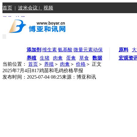
首页
|
波米会议 |
视频
登录
|
注册
添加剂
维生素
氨基酸
微量元素
动保
原料
大
养殖
生猪
肉禽
蛋禽
草食
数据
宏观资
当前位置：
首页
＞
养殖
＞
肉禽
＞
价格
＞ 正文
2025年7月4日817鸡苗和毛鸡价格早报
发布时间：2025-07-04 08:25
来源：博亚和讯