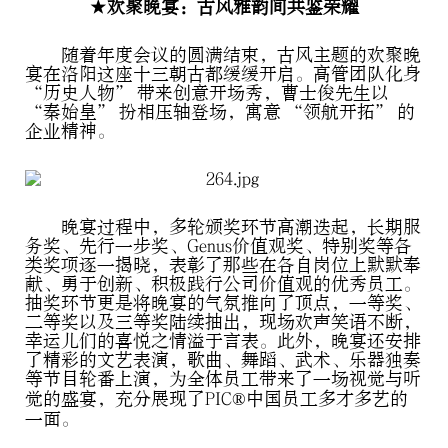
★欢聚晚宴：古风雅韵间共鉴荣耀
随着年度会议的圆满结束，古风主题的欢聚晚
宴在洛阳这座十三朝古都缓缓开启。高管团队化身
“历史人物” 带来创意开场秀，曹士俊先生以
“秦始皇” 扮相压轴登场，寓意 “领航开拓” 的
企业精神。
晚宴过程中，多轮颁奖环节高潮迭起，长期服
务奖、先行一步奖、Genus价值观奖、特别奖等各
类奖项逐一揭晓，表彰了那些在各自岗位上默默奉
献、勇于创新、积极践行公司价值观的优秀员工。
抽奖环节更是将晚宴的气氛推向了顶点，一等奖、
二等奖以及三等奖陆续抽出，现场欢声笑语不断，
幸运儿们的喜悦之情溢于言表。此外，晚宴还安排
了精彩的文艺表演，歌曲、舞蹈、武术、乐器独奏
等节目轮番上演，为全体员工带来了一场视觉与听
觉的盛宴，充分展现了PIC®中国员工多才多艺的
一面。