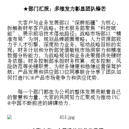
★部门汇报：多维发力彰显团队锋芒
大客户与业务发展部以“深耕拓疆”为核心，
拆解新财年客户战略；技术服务部聚焦“科技赋
能”，展示前沿技术落地路径；战略市场部以“精
准布局”为纲，规划品牌破圈策略；人力资源部致
力于人才引擎，深度助力业务，驱动战略目标的实
现；财务计划和分析部凭借敏锐市场洞察力和精准
数据分析能力，为战略规划和业务决策提供关键财
务依据；财务控制部承担财务核算、成本控制、风
险防范等关键职责，为财务健康和稳健运营保驾护
航；产品发展和供应部13位同事联合分享了团队如
何打造PIC®产品市场竞争力和供应优势。
每一个部门都在为公司的整体发展贡献着自己
的智慧和力量，大家的共同努力汇聚成为推动 PIC
®中国不断前进的磅礴动力。