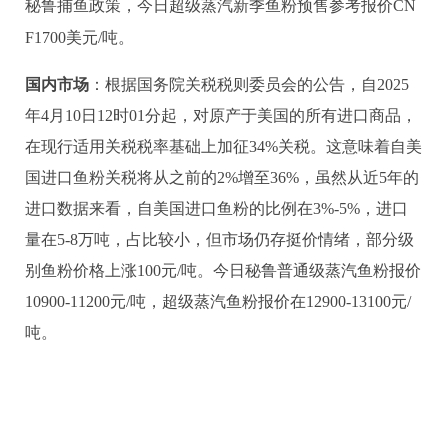
秘鲁捕鱼政策，今日超级蒸汽新季鱼粉预售参考报价CN
F1700美元/吨。
国内市场
：
根据国务院关税税则委员会的公告，自2025
年4月10日12时01分起，对原产于美国的所有进口商品，
在现行适用关税税率基础上加征34%关税。这意味着自美
国进口鱼粉关税将从之前的2%增至36%，虽然从近5年的
进口数据来看，自美国进口鱼粉的比例在3%-5%，进口
量在5-8万吨，占比较小，但市场仍存挺价情绪，部分级
别鱼粉价格上涨100元/吨。
今日秘鲁普通级蒸汽鱼粉报价
10900-11200元/吨，超级蒸汽鱼粉报价在12900-13100元/
吨。