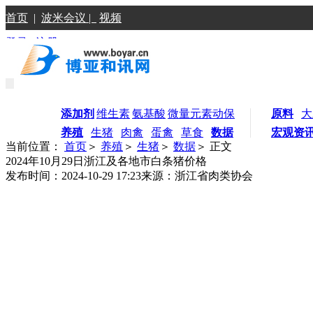
首页
|
波米会议 |
视频
登录
|
注册
添加剂
维生素
氨基酸
微量元素
动保
原料
大
养殖
生猪
肉禽
蛋禽
草食
数据
宏观资
当前位置：
首页
＞
养殖
＞
生猪
＞
数据
＞ 正文
2024年10月29日浙江及各地市白条猪价格
发布时间：2024-10-29 17:23
来源：浙江省肉类协会