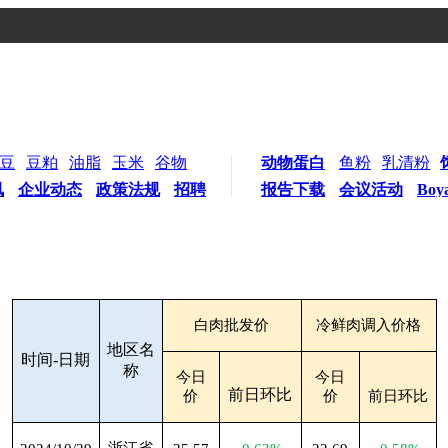
豆
豆粕
油脂
玉米
谷物
动物蛋白
鱼粉
乳清粉
讯
企业动态
政策法规
招聘
报告下载
会议活动
Boy
白肉批发价
冷鲜肉调入价格
地区名
时间-日期
称
今日
今日
前日环比
价
价
前日环比