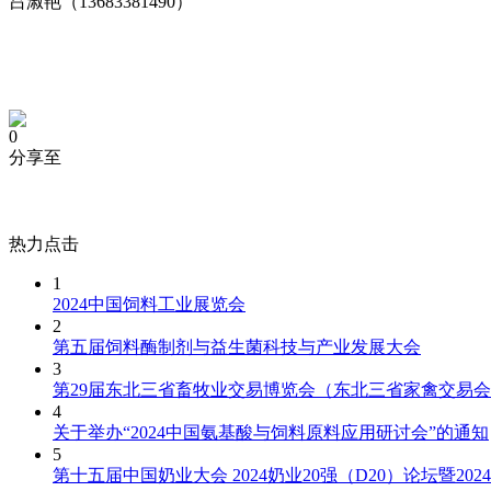
吕淑艳（13683381490）
0
分享至
热力点击
1
2024中国饲料工业展览会
2
第五届饲料酶制剂与益生菌科技与产业发展大会
3
第29届东北三省畜牧业交易博览会（东北三省家禽交易
4
关于举办“2024中国氨基酸与饲料原料应用研讨会”的通知
5
第十五届中国奶业大会 2024奶业20强（D20）论坛暨20