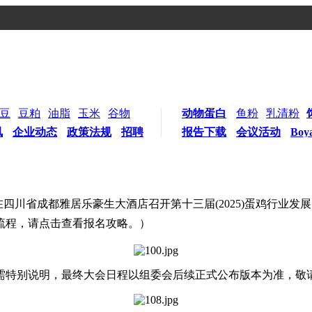
豆
豆粕
油脂
玉米
谷物
动物蛋白
鱼粉
乳清粉
讯
企业动态
政策法规
招聘
报告下载
会议活动
Boy
到），在四川省成都雅居乐豪生大酒店召开第十三届(2025)蛋鸡行
流程，请点击查看报名攻略。）
需特别说明，最终大会日程以组委会后续正式公布版本为准，敬