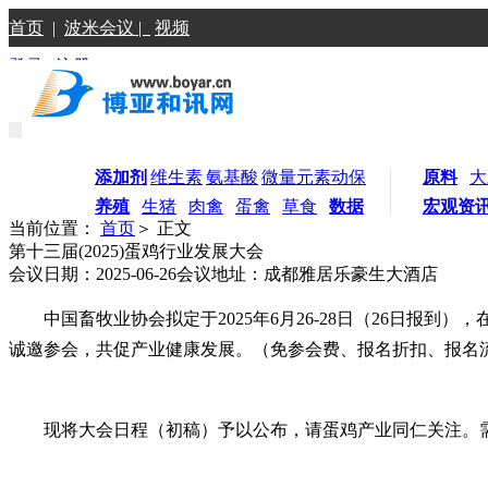
首页
|
波米会议 |
视频
登录
|
注册
添加剂
维生素
氨基酸
微量元素
动保
原料
大
养殖
生猪
肉禽
蛋禽
草食
数据
宏观资
当前位置：
首页
＞ 正文
第十三届(2025)蛋鸡行业发展大会
会议日期：2025-06-26
会议地址：成都雅居乐豪生大酒店
中国畜牧业协
会拟定于2025年6月26-28日（26日报
诚邀参会，共促产业健康发展。（免参会费、报名折扣、报名
现将大会日程（初稿）予以公布，请蛋鸡产业同仁关注。