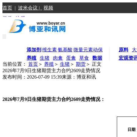
首页
|
波米会议 |
视频
登录
|
注册
添加剂
维生素
氨基酸
微量元素
动保
原料
大
养殖
生猪
肉禽
蛋禽
草食
数据
宏观资
当前位置：
首页
＞
养殖
＞
生猪
＞
期货
＞ 正文
2026年7月9日生猪期货主力合约2609走势情况
发布时间：2026-07-09 15:39
来源：博亚和讯
2026
年7月9日生猪期货主力合约2609走势情况：
日期