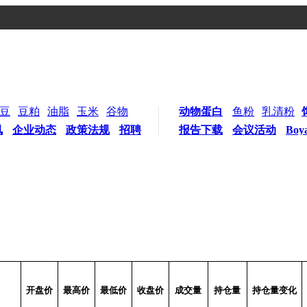
豆
豆粕
油脂
玉米
谷物
动物蛋白
鱼粉
乳清粉
讯
企业动态
政策法规
招聘
报告下载
会议活动
Boy
开盘价
最高价
最低价
收盘价
成交量
持仓量
持仓量变化