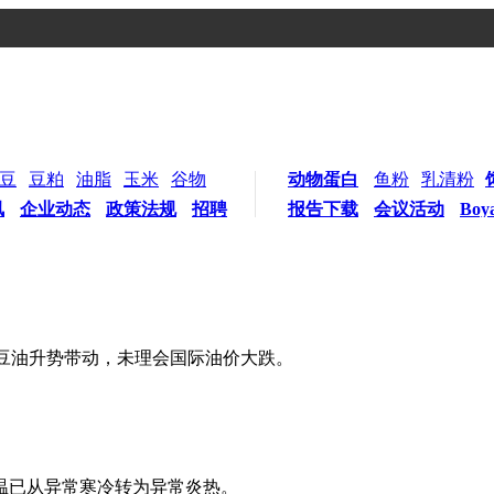
豆
豆粕
油脂
玉米
谷物
动物蛋白
鱼粉
乳清粉
讯
企业动态
政策法规
招聘
报告下载
会议活动
Boy
美豆油升势带动，未理会国际油价大跌。
温已从异常寒冷转为异常炎热。