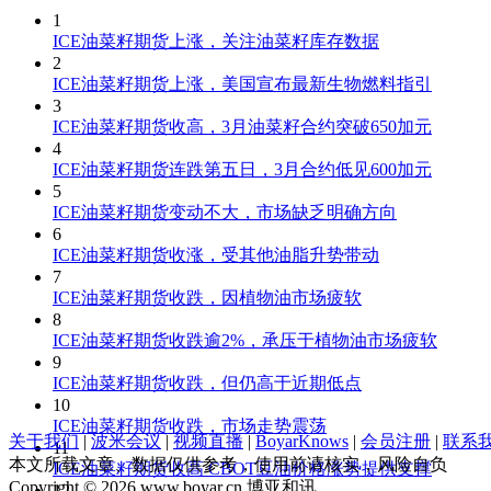
1
ICE油菜籽期货上涨，关注油菜籽库存数据
2
ICE油菜籽期货上涨，美国宣布最新生物燃料指引
3
ICE油菜籽期货收高，3月油菜籽合约突破650加元
4
ICE油菜籽期货连跌第五日，3月合约低见600加元
5
ICE油菜籽期货变动不大，市场缺乏明确方向
6
ICE油菜籽期货收涨，受其他油脂升势带动
7
ICE油菜籽期货收跌，因植物油市场疲软
8
ICE油菜籽期货收跌逾2%，承压于植物油市场疲软
9
ICE油菜籽期货收跌，但仍高于近期低点
10
ICE油菜籽期货收跌，市场走势震荡
关于我们
|
波米会议
|
视频直播
|
BoyarKnows
|
会员注册
|
联系
11
本文所载文章、数据仅供参考，使用前请核实，风险自负
ICE油菜籽期货收高 CBOT豆油价格涨势提供支撑
Copyright © 2026 www.boyar.cn 博亚和讯
12