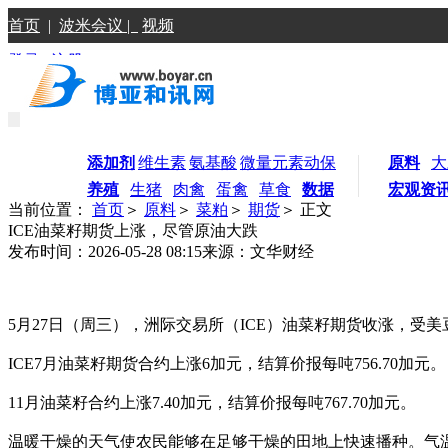
首页
|
波米会议 |
视频
登录
|
注册
添加剂
维生素
氨基酸
微量元素
动保
原料
大
养殖
生猪
肉禽
蛋禽
草食
数据
宏观资
当前位置：
首页
＞
原料
＞
菜粕
＞
期货
＞ 正文
ICE油菜籽期货上涨，尽管原油大跌
发布时间：2026-05-28 08:15
来源：文华财经
5月27日（周三），洲际交易所（ICE）油菜籽期货收涨，受
ICE7月油菜籽期货合约上涨6加元，结算价报每吨756.70加元。
11月油菜籽合约上涨7.40加元，结算价报每吨767.70加元。
温暖干燥的天气使农民能够在足够干燥的田地上快速播种。气