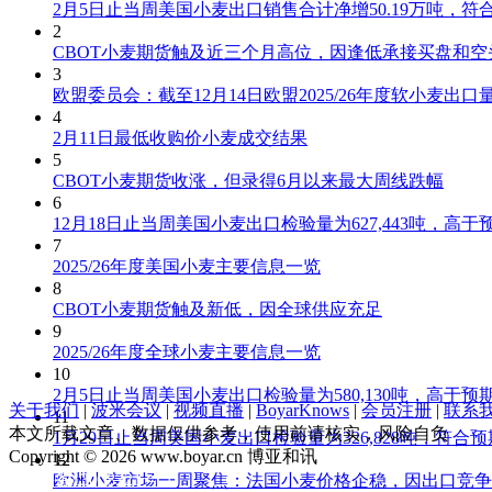
2月5日止当周美国小麦出口销售合计净增50.19万吨，符
2
CBOT小麦期货触及近三个月高位，因逢低承接买盘和空
3
欧盟委员会：截至12月14日欧盟2025/26年度软小麦出口量
4
2月11日最低收购价小麦成交结果
5
CBOT小麦期货收涨，但录得6月以来最大周线跌幅
6
12月18日止当周美国小麦出口检验量为627,443吨，高于
7
2025/26年度美国小麦主要信息一览
8
CBOT小麦期货触及新低，因全球供应充足
9
2025/26年度全球小麦主要信息一览
10
2月5日止当周美国小麦出口检验量为580,130吨，高于预
关于我们
|
波米会议
|
视频直播
|
BoyarKnows
|
会员注册
|
联系
11
本文所载文章、数据仅供参考，使用前请核实，风险自负
1月29日止当周美国小麦出口检验量为326,828吨，符合预
Copyright © 2026 www.boyar.cn 博亚和讯
12
京ICP备13008321号-1
欧洲小麦市场一周聚焦：法国小麦价格企稳，因出口竞争