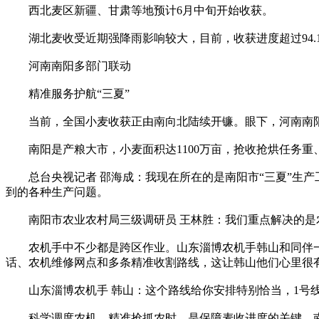
西北麦区新疆、甘肃等地预计6月中旬开始收获。
湖北麦收受近期强降雨影响较大，目前，收获进度超过94.
河南南阳多部门联动
精准服务护航“三夏”
当前，全国小麦收获正由南向北陆续开镰。眼下，河南南阳
南阳是产粮大市，小麦面积达1100万亩，抢收抢烘任务重
总台央视记者 邵海成：我现在所在的是南阳市“三夏”生产工
到的各种生产问题。
南阳市农业农村局三级调研员 王林胜：我们重点解决的是
农机手中不少都是跨区作业。山东淄博农机手韩山和同伴一起
话、农机维修网点和多条精准收割路线，这让韩山他们心里很
山东淄博农机手 韩山：这个路线给你安排特别恰当，1号线
科学调度农机、精准抢抓农时，是保障麦收进度的关键。南