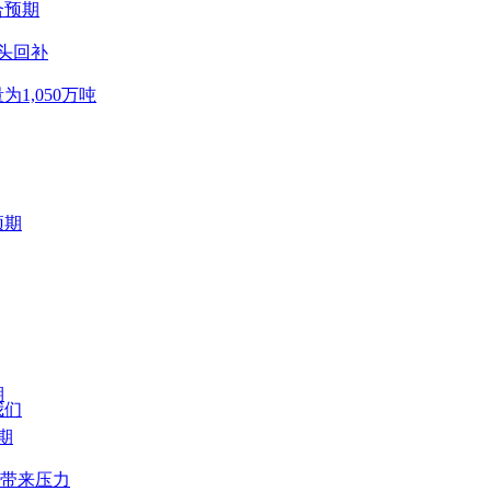
合预期
头回补
为1,050万吨
预期
期
我们
期
带来压力