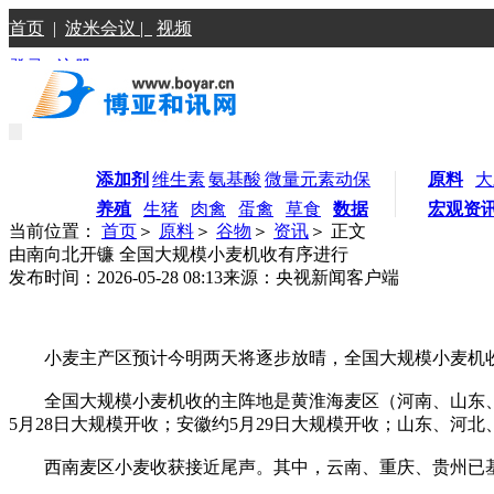
首页
|
波米会议 |
视频
登录
|
注册
添加剂
维生素
氨基酸
微量元素
动保
原料
大
养殖
生猪
肉禽
蛋禽
草食
数据
宏观资
当前位置：
首页
＞
原料
＞
谷物
＞
资讯
＞ 正文
由南向北开镰 全国大规模小麦机收有序进行
发布时间：2026-05-28 08:13
来源：央视新闻客户端
小麦主产区预计今明两天将逐步放晴，全国大规模小麦机
全国大规模小麦机收的主阵地是黄淮海麦区（河南、山东、
5月28日大规模开收；安徽约5月29日大规模开收；山东、河
西南麦区小麦收获接近尾声。其中，云南、重庆、贵州已基本