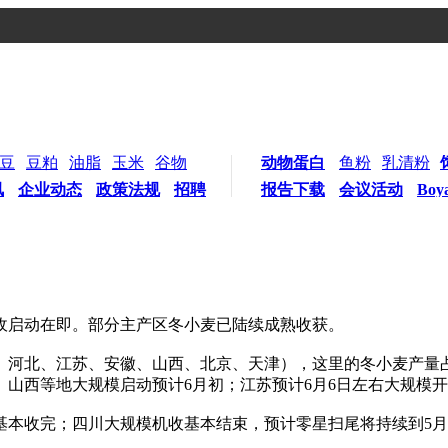
豆
豆粕
油脂
玉米
谷物
动物蛋白
鱼粉
乳清粉
讯
企业动态
政策法规
招聘
报告下载
会议活动
Boy
收启动在即。部分主产区冬小麦已陆续成熟收获。
河北、江苏、安徽、山西、北京、天津），这里的冬小麦产量占
北、山西等地大规模启动预计6月初；江苏预计6月6日左右大规模
收完；四川大规模机收基本结束，预计零星扫尾将持续到5月3