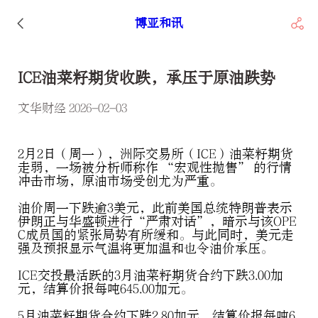
博亚和讯
ICE油菜籽期货收跌，承压于原油跌势
文华财经 2026-02-03
2月2日（周一），洲际交易所（ICE）油菜籽期货
走弱，一场被分析师称作 “宏观性抛售” 的行情
冲击市场，原油市场受创尤为严重。
油价周一下跌逾3美元，此前美国总统特朗普表示
伊朗正与华盛顿进行“严肃对话”，暗示与该OPE
C成员国的紧张局势有所缓和。与此同时，美元走
强及预报显示气温将更加温和也令油价承压。
ICE交投最活跃的3月油菜籽期货合约下跌3.00加
元，结算价报每吨645.00加元。
5月油菜籽期货合约下跌2.80加元，结算价报每吨6