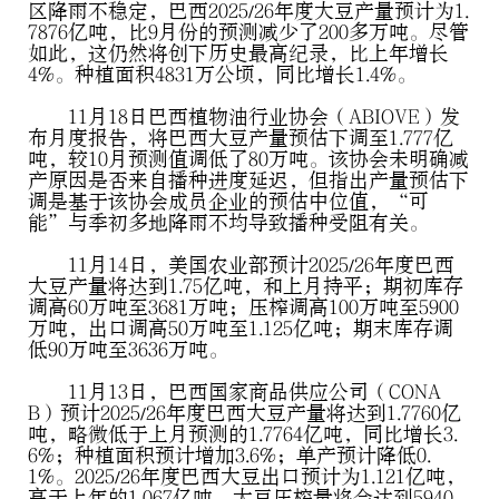
区降雨不稳定，巴西2025/26年度大豆产量预计为1.
7876亿吨，比9月份的预测减少了200多万吨。尽管
如此，这仍然将创下历史最高纪录，比上年增长
4%。种植面积4831万公顷，同比增长1.4%。
11月18日巴西植物油行业协会（ABIOVE）发
布月度报告，将巴西大豆产量预估下调至1.777亿
吨，较10月预测值调低了80万吨。该协会未明确减
产原因是否来自播种进度延迟，但指出产量预估下
调是基于该协会成员企业的预估中位值，“可
能”与季初多地降雨不均导致播种受阻有关。
11月14日，美国农业部预计2025/26年度巴西
大豆产量将达到1.75亿吨，和上月持平；期初库存
调高60万吨至3681万吨；压榨调高100万吨至5900
万吨，出口调高50万吨至1.125亿吨；期末库存调
低90万吨至3636万吨。
11月13日，巴西国家商品供应公司（CONA
B）预计2025/26年度巴西大豆产量将达到1.7760亿
吨，略微低于上月预测的1.7764亿吨，同比增长3.
6%；种植面积预计增加3.6%；单产预计降低0.
1%。2025/26年度巴西大豆出口预计为1.121亿吨，
高于上年的1.067亿吨。大豆压榨量将会达到5940