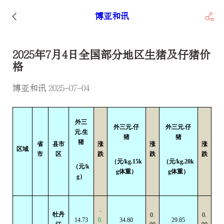
博亚和讯
2025年7月4日全国部分地区生猪及仔猪价
格
博亚和讯 2025-07-04
外三
外三元.仔
外三元.仔
元.生
猪
猪
猪
省
县市
涨
涨
涨
区域
市
区
跌
跌
跌
（元/kg.15k
（元/kg.20k
（元/k
g体重）
g体重）
g）
-
牡丹
0.
0.
14.73
0.
34.80
29.85